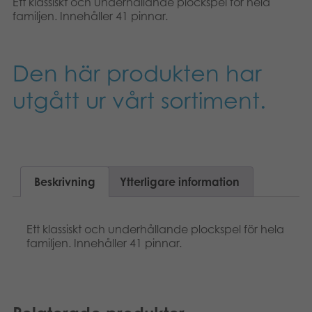
Ett klassiskt och underhållande plockspel för hela
Suomi
Böcker
familjen. Innehåller 41 pinnar.
Dansk
Arkiverade produkter
Den här produkten har
Nederlands
Applikationer
utgått ur vårt sortiment.
Français
Norsk
Polski
Beskrivning
Ytterligare information
Deutsch
Ett klassiskt och underhållande plockspel för hela
familjen. Innehåller 41 pinnar.