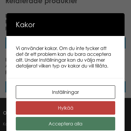
Relaterade produkter
Larsen Maxi
Larsen Maxi Nordiska
Bondgårdsdjur 23 pcs
djurarter 45 pcs pussel
Kakor
pussel
Läs mer
Läs mer
Vi använder kakor. Om du inte tycker att
det är ett problem kan du bara acceptera
Larsen Maxi South
Tactic Mexican Train
allt. Under Inställningar kan du välja mer
American Rainforest 70
board game
detaljerat vilken typ av kakor du vill tillåta.
pcs pussel
Läs mer
Läs mer
Inställningar
Hylkää
OM OSS
Acceptera alla
Kontakter