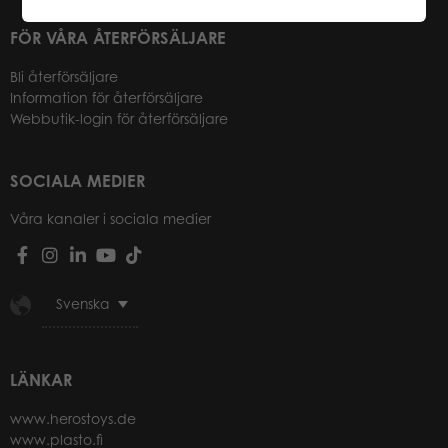
FÖR VÅRA ÅTERFÖRSÄLJARE
Bli återförsäljare
Information för återförsäljare
Webbutik-login för återförsäljare
SOCIALA MEDIER
Våra kanaler i sociala medier
Svenska
LÄNKAR
www.herostoys.de
www.plasto.fi