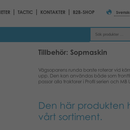
ETER
TACTIC
KONTAKTER
B2B-SHOP
Svensk
Tillbehör: Sopmaskin
Vägsoparens runda borste roterar vid körni
upp. Den kan användas både som fronttil
passar alla traktorer i Profil serien och MB
Den här produkten h
vårt sortiment.