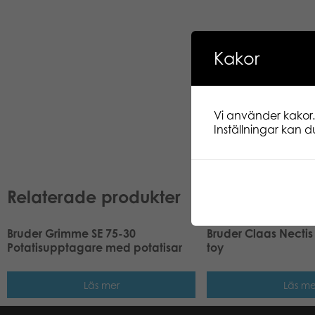
Kakor
Vi använder kakor.
Inställningar kan du
Relaterade produkter
Bruder Grimme SE 75-30
Bruder Claas Nectis 
Potatisupptagare med potatisar
toy
Läs mer
Läs me