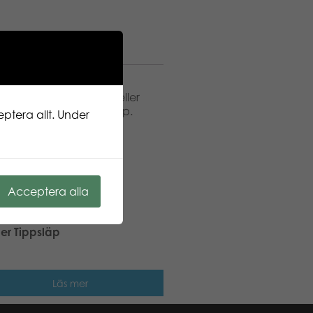
on
örning och kan vridas eller
fronttillbehör eller släp.
ptera allt. Under
il serien och MB Unimog.
Acceptera alla
er Tippsläp
Läs mer