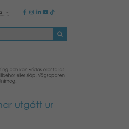
a
ng och kan vridas eller fällas
lbehör eller släp. Vägsoparen
 Unimog.
ar utgått ur