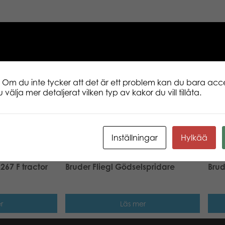
Beskrivning
Ytterligare informati
Vägsoparens runda borste roterar vid k
fällas upp. Den kan användas både som 
 Om du inte tycker att det är ett problem kan du bara acce
Vägsoparen passar alla traktorer i Prof
 välja mer detaljerat vilken typ av kakor du vill tillåta.
Inställningar
Hylkää
267 F tractor
Bruder Fliegl Gödselspridare
Brud
r
Läs mer