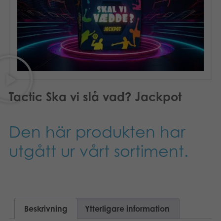
Böcker
Arkiverade produkter
Applikationer
Tactic Ska vi slå vad? Jackpot
Den här produkten har
utgått ur vårt sortiment.
Beskrivning
Ytterligare information