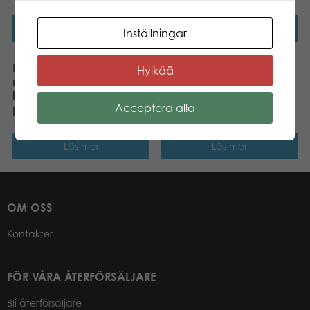
Läs mer
Läs mer
Inställningar
Larsen Maxi Sverige Karta
Tactic Kimble Junior
Hylkää
med landskap och
brädspel
landskapsvapen 70 pcs
Acceptera alla
pussel
Läs mer
Läs mer
OM OSS
Kontakter
FÖR VÅRA ÅTERFÖRSÄLJARE
Bli återförsäljare