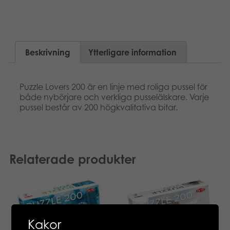
Beskrivning
Ytterligare information
Puzzle Lovers 200 är en linje med roliga pussel för
både nybörjare och verkliga pusselälskare. Varje
pussel består av 200 högkvalitativa bitar.
Relaterade produkter
Kakor