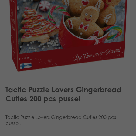
Polski
Böcker
Arkiverade produkter
Applikationer
Tactic Puzzle Lovers Gingerbread
Cuties 200 pcs pussel
Tactic Puzzle Lovers Gingerbread Cuties 200 pcs
pussel.