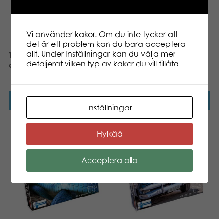
Vi använder kakor. Om du inte tycker att
det är ett problem kan du bara acceptera
allt. Under Inställningar kan du välja mer
Tactic Puzzle Lovers Sea
Tactic Puzzle Lovers
detaljerat vilken typ av kakor du vill tillåta.
adventure 200 pcs pussel
Sailboat at Sea 200 pcs
pussel
Läs mer
Läs mer
Inställningar
Hylkää
Acceptera alla