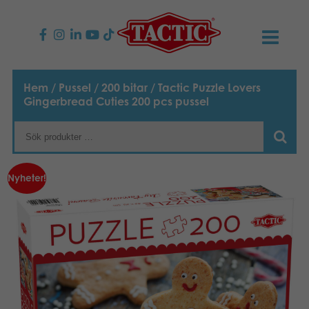
PRODUKTER
Hem
/
Pussel
/
200 bitar
/ Tactic Puzzle Lovers
Gingerbread Cuties 200 pcs pussel
Barnspel
NYHETER
Familjespel
TACTIC
Nyheter!
Vuxenspel
Uppförandekod
KONTAKTER
Utomhus spel
Ansvar
Kontakta oss
B2B-SHOP
Göra en reklamation
Pussel
Vår berättelse
Länkar och sidor
Svenska
Leksaker
Suomi
Media