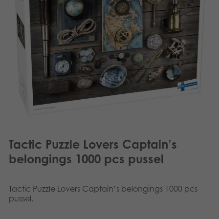
Suomi
Böcker
Dansk
Arkiverade produkter
Nederlands
Applikationer
Français
Norsk
Polski
Deutsch
Tactic Puzzle Lovers Captain’s
belongings 1000 pcs pussel
Tactic Puzzle Lovers Captain’s belongings 1000 pcs
pussel.