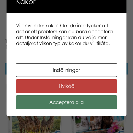
Kakor
Vi använder kakor. Om du inte tycker att
det är ett problem kan du bara acceptera
allt. Under Inställningar kan du välja mer
Tactic Puzzle Lovers Koli
Tactic Puzzle Lovers View
detaljerat vilken typ av kakor du vill tillåta.
Finland 1000 pcs pussel
of Helsinki 1000 pcs
pussel
Läs mer
Läs mer
Inställningar
Hylkää
Acceptera alla