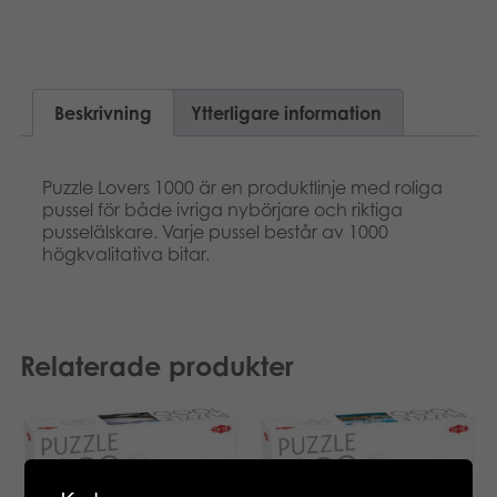
Beskrivning
Ytterligare information
Puzzle Lovers 1000 är en produktlinje med roliga
pussel för både ivriga nybörjare och riktiga
pusselälskare. Varje pussel består av 1000
högkvalitativa bitar.
Relaterade produkter