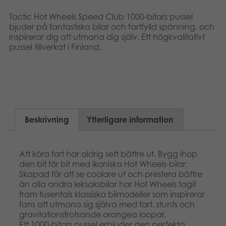
Dansk
Böcker
Tactic Hot Wheels Speed Club 1000-bitars pussel
bjuder på fantastiska bilar och fartfylld spänning, och
Norsk
inspirerar dig att utmana dig själv. Ett högkvalitativt
Arkiverade produkter
pussel tillverkat i Finland.
Polski
Applikationer
Beskrivning
Ytterligare information
Att köra fort har aldrig sett bättre ut. Bygg ihop
den bit för bit med ikoniska Hot Wheels-bilar.
Skapad för att se coolare ut och prestera bättre
än alla andra leksaksbilar har Hot Wheels tagit
fram tusentals klassiska bilmodeller som inspirerar
fans att utmana sig själva med fart, stunts och
gravitationstrotsande orangea loopar.
Ett 1000-bitars pussel erbjuder den perfekta