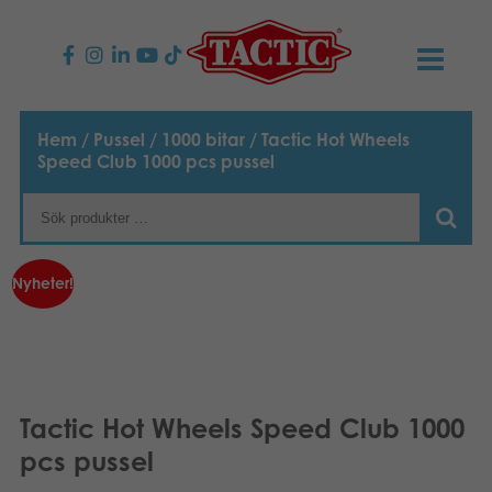
PRODUKTER
Hem
/
Pussel
/
1000 bitar
/ Tactic Hot Wheels
Speed Club 1000 pcs pussel
Barnspel
NYHETER
Familjespel
TACTIC
Nyheter!
Vuxenspel
Uppförandekod
KONTAKTER
Utomhus spel
Ansvar
Kontakta oss
B2B-SHOP
Göra en reklamation
Pussel
Vår berättelse
Länkar och sidor
Svenska
Tactic Hot Wheels Speed Club 1000
pcs pussel
Leksaker
Suomi
Media