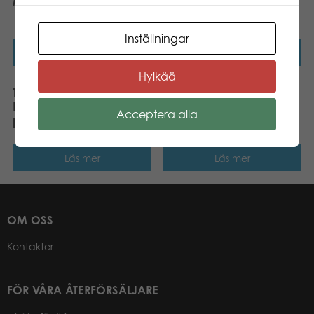
Map 1000 pcs pussel
of Helsinki 1000 pcs
pussel
Inställningar
Läs mer
Läs mer
Hylkää
Tactic Puzzle Lovers
Tactic Puzzle Lovers
Fighting Fish 1000 pcs
Dashing Dachshunds
Acceptera alla
pussel
1000 pcs pussel
Läs mer
Läs mer
OM OSS
Kontakter
FÖR VÅRA ÅTERFÖRSÄLJARE