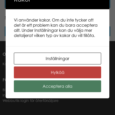
Läs mer
Läs mer
SES Såpbubbelset
SES Broderi set, häst
Vi använder kakor. Om du inte tycker att
det är ett problem kan du bara acceptera
allt. Under Inställningar kan du välja mer
Läs mer
Läs mer
detaljerat vilken typ av kakor du vill tillåta.
OM OSS
Inställningar
Kontakter
Hylkää
FÖR VÅRA ÅTERFÖRSÄLJARE
Acceptera alla
Bli återförsäljare
Information för återförsäljare
Webbutik-login för återförsäljare