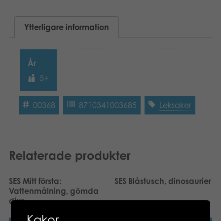
Böcker
Ytterligare information
Arkiverade produkter
Applikationer
År
5+
00368
8710341003685
Leksaker
Relaterade produkter
SES Mitt första:
SES Blåstusch, dinosaurier
Vattenmålning, gömda
djur
Kakor