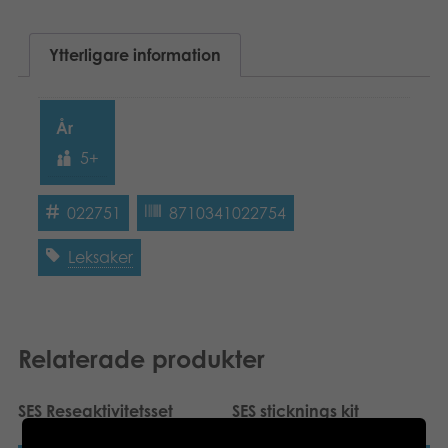
Böcker
Ytterligare information
Arkiverade produkter
Applikationer
År
5+
022751
8710341022754
Leksaker
Relaterade produkter
SES Reseaktivitetsset
SES sticknings kit