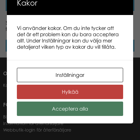
Kakor
Läs mer
Läs mer
SES Blåstuschpennor för
SES POM POM PENNAL
Vi använder kakor. Om du inte tycker att
textilier, 7-pack
det är ett problem kan du bara acceptera
allt. Under Inställningar kan du välja mer
Läs mer
Läs mer
detaljerat vilken typ av kakor du vill tillåta.
OM OSS
Inställningar
Kontakter
Hylkää
FÖR VÅRA ÅTERFÖRSÄLJARE
Acceptera alla
Bli återförsäljare
Information för återförsäljare
Webbutik-login för återförsäljare