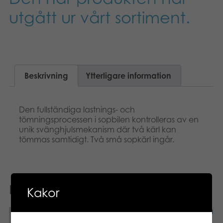
utgått ur vårt sortiment.
Beskrivning
Ytterligare information
Den fullständiga lastnings- och
tömningsprocessen i sopbilen kontrolleras av en
unik svänghjulsmekanism där två kärl kan
tömmas samtidigt. Två små sopkärl ingår.
Relaterade produkter
Kakor