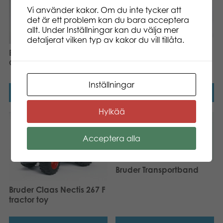
Vi använder kakor. Om du inte tycker att
det är ett problem kan du bara acceptera
allt. Under Inställningar kan du välja mer
detaljerat vilken typ av kakor du vill tillåta.
Bruder Claas Nectis 267 F
Bruder Claas Lexion 480
Traktor med frontlastare
Combine Skördetröska
och tippsläp
Inställningar
Läs mer
Läs mer
Hylkää
Acceptera alla
Bruder Transportband
Bruder Claas Nectis 267 F
tractor toy