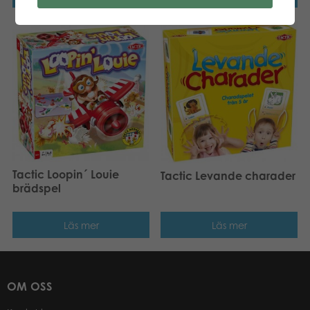
Tactic Loopin´ Louie
Tactic Levande charader
brädspel
Läs mer
Läs mer
OM OSS