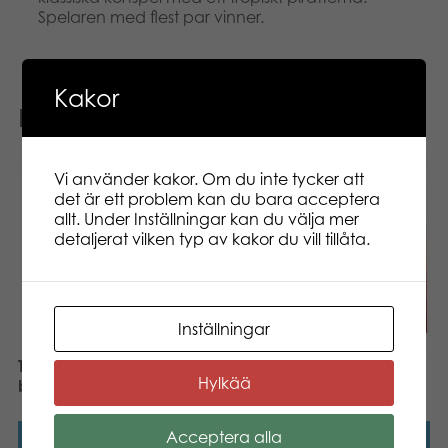
Spelaren med flest par vinner.
Kakor
Relaterade produkter
Vi använder kakor. Om du inte tycker att
det är ett problem kan du bara acceptera
allt. Under Inställningar kan du välja mer
detaljerat vilken typ av kakor du vill tillåta.
Inställningar
Tactic Världens barn
Hylkää
brädspel
Tactic Alibaba brädspel
Acceptera alla
Läs mer
Läs mer