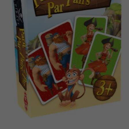
Dansk
Böcker
Norsk
Arkiverade produkter
Applikationer