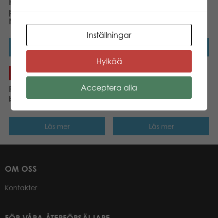
Penol 0750 2-5mm röd
Penol 0700 1,5mm grön
permanent märkpenna
permanent märkpenna
NSE
NSE
Inställningar
Läs mer
Läs mer
Hylkää
Acceptera alla
Penol Silky gelépenna
Penol Silky gelépenna
blå
guld
Läs mer
Läs mer
OM OSS
Kontakter
FÖR VÅRA ÅTERFÖRSÄLJARE