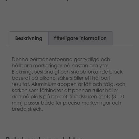
Norsk
Böcker
Arkiverade produkter
Beskrivning
Ytterligare information
Applikationer
Denna permanentpenna ger tydliga och
hållbara markeringar på nästan alla ytor.
Blekningsbeständigt och snabbtorkande bläck
baserat på alkohol säkerställer ett hållbart
resultat. Aluminiumkroppen är lätt och tålig, och
korken som förhindrar att pennan rullar håller
den på plats på bordet. Snedskuren spets (3–10
mm) passar både för precisa markeringar och
breda streck.