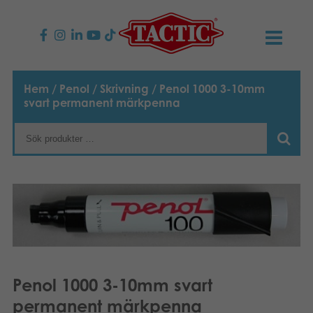
PRODUKTER
Hem
/
Penol
/
Skrivning
/ Penol 1000 3-10mm
svart permanent märkpenna
Barnspel
NYHETER
Familjespel
TACTIC
Vuxenspel
Uppförandekod
KONTAKTER
Utomhus spel
Ansvar
Kontakta oss
B2B-SHOP
Göra en reklamation
Pussel
Vår berättelse
Länkar och sidor
Svenska
Penol 1000 3-10mm svart
Leksaker
Suomi
Media
permanent märkpenna