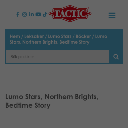
PRODUKTER
Hem
/
Leksaker
/
Lumo Stars
/
Böcker
/ Lumo
Stars, Northern Brights, Bedtime Story
Barnspel
NYHETER
Familjespel
TACTIC
Vuxenspel
Uppförandekod
KONTAKTER
Utomhus spel
Ansvar
Kontakta oss
B2B-SHOP
Lumo Stars, Northern Brights,
Göra en reklamation
Bedtime Story
Pussel
Vår berättelse
Länkar och sidor
Svenska
Leksaker
English
Media