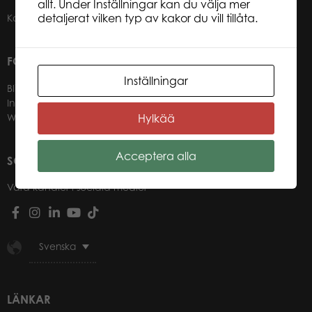
allt. Under Inställningar kan du välja mer
detaljerat vilken typ av kakor du vill tillåta.
Kontakter
FÖR VÅRA ÅTERFÖRSÄLJARE
Inställningar
Bli återförsäljare
Information för återförsäljare
Webbutik-login för återförsäljare
Hylkää
Acceptera alla
SOCIALA MEDIER
Våra kanaler i sociala medier
Svenska
LÄNKAR