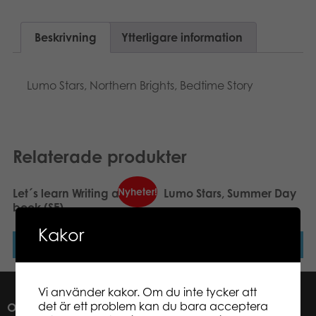
Suomi
Böcker
Beskrivning
Ytterligare information
Dansk
Arkiverade produkter
Norsk
Lumo Stars, Northern Brights, Bedtime Story
Applikationer
Polski
Relaterade produkter
Nyheter!
Let´s learn Writing activity
Lumo Stars, Summer Day
book (SE)
Kakor
Läs mer
Läs mer
Vi använder kakor. Om du inte tycker att
det är ett problem kan du bara acceptera
OM OSS