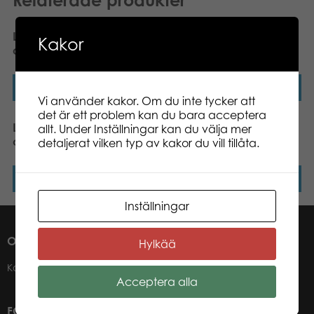
Lumo Stars Fox Blueberry
Lumo Stars Fox Repo
Kakor
classic plush
classic plush
Läs mer
Läs mer
Vi använder kakor. Om du inte tycker att
det är ett problem kan du bara acceptera
Lumo Stars Lynx Winter
Lumo Stars Lynx Lynx
allt. Under Inställningar kan du välja mer
classic plush
classic plush
detaljerat vilken typ av kakor du vill tillåta.
Läs mer
Läs mer
Inställningar
OM OSS
Hylkää
Kontakter
Acceptera alla
FÖR VÅRA ÅTERFÖRSÄLJARE