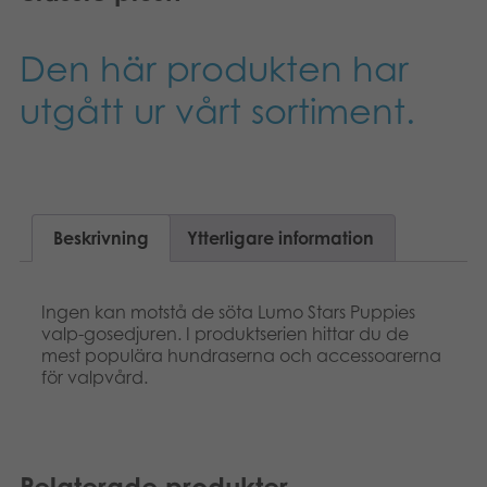
Suomi
Böcker
Den här produkten har
Dansk
Arkiverade produkter
utgått ur vårt sortiment.
Français
Applikationer
Norsk
Polski
Beskrivning
Ytterligare information
Ingen kan motstå de söta Lumo Stars Puppies
valp-gosedjuren. I produktserien hittar du de
mest populära hundraserna och accessoarerna
för valpvård.
Relaterade produkter