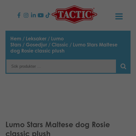
PRODUKTER
Hem
/
Leksaker
/
Lumo
Stars
/
Gosedjur
/
Classic
/ Lumo Stars Maltese
Barnspel
NYHETER
dog Rosie classic plush
Familjespel
TACTIC
Vuxenspel
Uppförandekod
KONTAKTER
Utomhus spel
Ansvar
Kontakta oss
B2B-SHOP
Göra en reklamation
Pussel
Vår berättelse
Länkar och sidor
Svenska
Lumo Stars Maltese dog Rosie
Leksaker
English
Media
classic plush