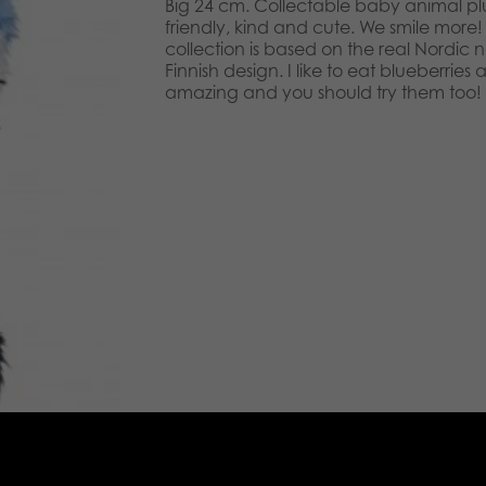
Big 24 cm. Collectable baby animal p
friendly, kind and cute. We smile more!
collection is based on the real Nordic n
Finnish design. I like to eat blueberries
amazing and you should try them too