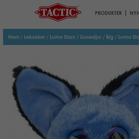
PRODUKTER
NYH
Hem
/
Leksaker
/
Lumo Stars
/
Gosedjur
/
Big
/ Lumo Sta