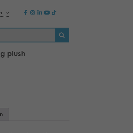
a
ig plush
on