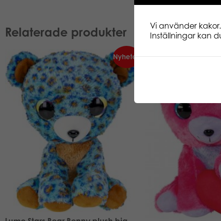
Vi använder kakor.
Relaterade produkter
Inställningar kan du
Nyheter!
Lumo Stars Bear Benny plush big