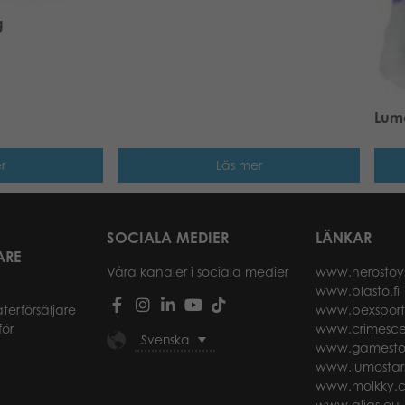
g
Lumo
r
Läs mer
SOCIALA MEDIER
LÄNKAR
ARE
Våra kanaler i sociala medier
www.herostoy
www.plasto.fi
återförsäljare
www.bexspor
för
www.crimesce
Svenska
www.gamesto
www.lumostar
www.molkky.
www.alias.eu