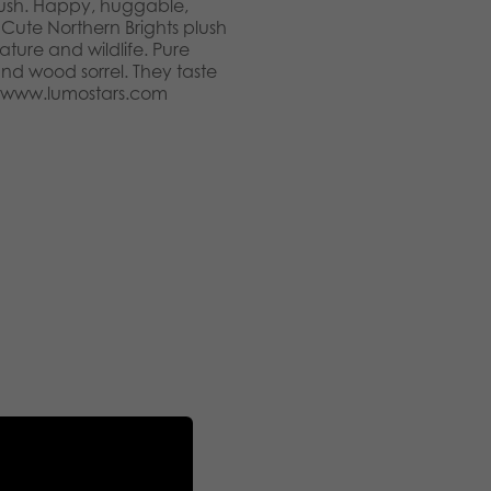
lush. Happy, huggable,
 Cute Northern Brights plush
ature and wildlife. Pure
 and wood sorrel. They taste
! www.lumostars.com