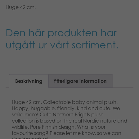
Dansk
Böcker
Huge 42 cm.
Nederlands
Arkiverade produkter
Den här produkten har
Norsk
Applikationer
utgått ur vårt sortiment.
Polski
Beskrivning
Ytterligare information
Huge 42 cm. Collectable baby animal plush.
Happy, huggable, friendly, kind and cute. We
smile more! Cute Northern Brights plush
collection is based on the real Nordic nature and
wildlife. Pure Finnish design. What is your
favourite song? Please let me know, so we can