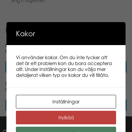
sing it together!
Relaterade produkter
Kakor
Lumo Stars Panda Daa
Lumo Stars Polar Bear
huge plush
Nalle Huge plush
Vi använder kakor. Om du inte tycker att
det är ett problem kan du bara acceptera
Läs mer
Läs mer
allt. Under Inställningar kan du välja mer
detaljerat vilken typ av kakor du vill tillåta.
Lumo Stars Fox Blueberry
Lumo Stars Snake Kake
Huge plush
Huge plush
Inställningar
Läs mer
Läs mer
Hylkää
OM OSS