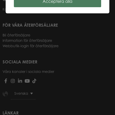
Acceptera alla
Kontakter
FÖR VÅRA ÅTERFÖRSÄLJARE
Bli återförsäljare
Information för återförsäljare
Webbutik-login för återförsäljare
SOCIALA MEDIER
Våra kanaler i sociala medier
Svenska
LÄNKAR