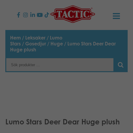
PRODUKTER
Hem
/
Leksaker
/
Lumo
Stars
/
Gosedjur
/
Huge
/ Lumo Stars Deer Dear
Barnspel
NYHETER
Huge plush
Familjespel
TACTIC
Vuxenspel
Uppförandekod
KONTAKTER
Utomhus spel
Ansvar
Kontakta oss
B2B-SHOP
Göra en reklamation
Pussel
Vår berättelse
Länkar och sidor
Svenska
Lumo Stars Deer Dear Huge plush
Leksaker
Suomi
Media