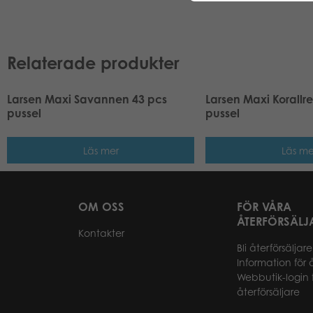
Relaterade produkter
Larsen Maxi Savannen 43 pcs
Larsen Maxi Korallr
pussel
pussel
Läs mer
Läs me
OM OSS
FÖR VÅRA
ÅTERFÖRSÄLJ
Kontakter
Bli återförsäljare
Information för 
Webbutik-login 
återförsäljare