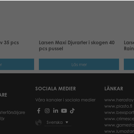
ev 35 pcs
Larsen Maxi Djurarter i skogen 40
Lars
pcs pussel
Rain
r
Läs mer
SOCIALA MEDIER
LÄNKAR
ARE
Våra kanaler i sociala medier
www.herostoy
www.plasto.fi
återförsäljare
www.bexspor
för
www.crimesce
Svenska
www.gamesto
www.lumostar