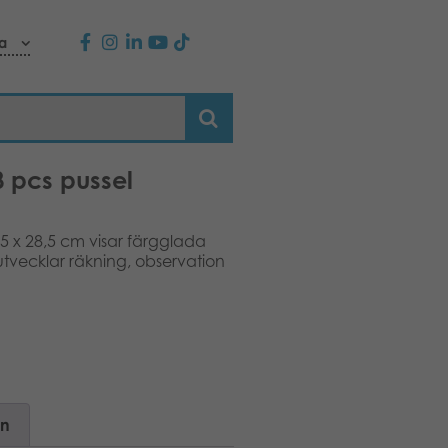
a
 pcs pussel
,5 x 28,5 cm visar färgglada
 utvecklar räkning, observation
on