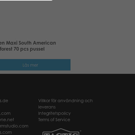
en Maxi South American
forest 70 pcs pussel
Läs mer
s.de
Villkor för användning och
leverans
t.com
Integritetspolicy
ne.net
Terms of Service
rmstudio.com
s.com