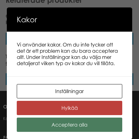
Gamestorm Crime Scene
Tactic Djungel Lotto
Kakor
Helsingfors 2012 brädspel
brädspel
Läs mer
Läs mer
Vi använder kakor. Om du inte tycker att
det är ett problem kan du bara acceptera
Tactic ABC Memo board
Tactic Memo Animal
allt. Under Inställningar kan du välja mer
game
Babies minnesspel
detaljerat vilken typ av kakor du vill tillåta.
Läs mer
Läs mer
Inställningar
OM OSS
Hylkää
Kontakter
Acceptera alla
FÖR VÅRA ÅTERFÖRSÄLJARE