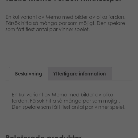
Suomi
Böcker
En kul variant av Memo med bilder av olika fordon.
Dansk
Arkiverade produkter
Försök hitta så många par som möjligt. Den spelare
som fått flest antal par vinner spelet.
Nederlands
Applikationer
Français
Norsk
Beskrivning
Ytterligare information
En kul variant av Memo med bilder av olika
fordon. Försök hitta så många par som möjligt.
Den spelare som fått flest antal par vinner spelet.
Relaterade produkter