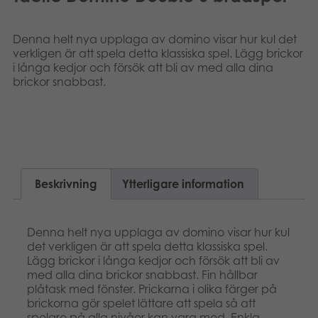
Suomi
Böcker
Denna helt nya upplaga av domino visar hur kul det
Dansk
Arkiverade produkter
verkligen är att spela detta klassiska spel. Lägg brickor
i långa kedjor och försök att bli av med alla dina
Nederlands
brickor snabbast.
Applikationer
Français
Norsk
Polski
Beskrivning
Ytterligare information
Deutsch
Denna helt nya upplaga av domino visar hur kul
det verkligen är att spela detta klassiska spel.
Lägg brickor i långa kedjor och försök att bli av
med alla dina brickor snabbast. Fin hållbar
plåtask med fönster. Prickarna i olika färger på
brickorna gör spelet lättare att spela så att
spelare på alla nivåer kan vara med. Enkla