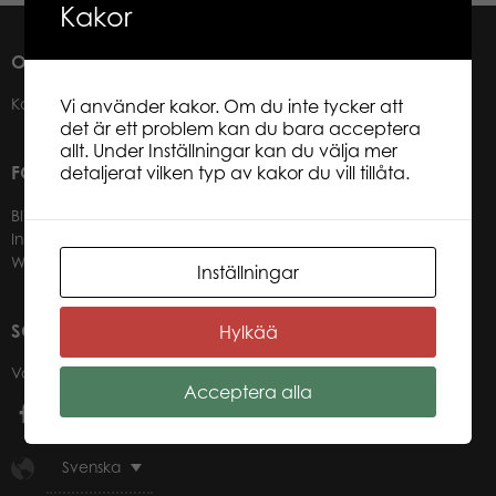
Kakor
OM OSS
Kontakter
Vi använder kakor. Om du inte tycker att
det är ett problem kan du bara acceptera
allt. Under Inställningar kan du välja mer
detaljerat vilken typ av kakor du vill tillåta.
FÖR VÅRA ÅTERFÖRSÄLJARE
Bli återförsäljare
Information för återförsäljare
Webbutik-login för återförsäljare
Inställningar
SOCIALA MEDIER
Hylkää
Våra kanaler i sociala medier
Acceptera alla
Svenska