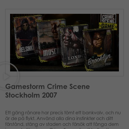
Böcker
Arkiverade produkter
Applikationer
Gamestorm Crime Scene
Stockholm 2007
Ett gäng rånare har precis tömt ett bankvalv, och nu
är de på flykt. Använd alla dina instinkter och ditt
förstånd, stäng av staden och försök att fånga dem