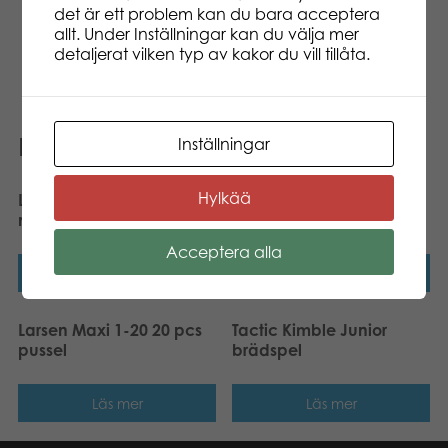
Varje berättelse i konceptet är olika och erbjuder
det är ett problem kan du bara acceptera
en unik spelupplevelse. Innehåller en berättelse
allt. Under Inställningar kan du välja mer
skapad av kriminalförfattaren Arttu Tuominen!
detaljerat vilken typ av kakor du vill tillåta.
Relaterade produkter
Inställningar
Hylkää
Larsen Maxi Djurarter i
Larsen Maxi Djurarter på
norr 54 pcs pussel
Arktis 1 75 pcs pussel
Acceptera alla
Läs mer
Läs mer
Larsen Maxi 1-20 20 pcs
Tactic Kimble Junior
pussel
brädspel
Läs mer
Läs mer