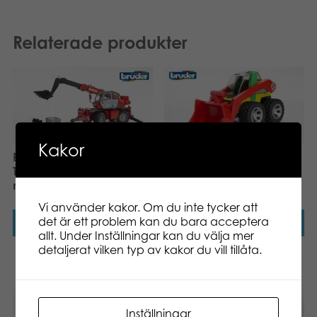
Relaterade produkter
Kakor
Bruder Manitou
ROADMAX
Teleskoplastare MRT 2150
Kompaktlastare
med tillbehör
Vi använder kakor. Om du inte tycker att
det är ett problem kan du bara acceptera
Läs mer
Läs mer
allt. Under Inställningar kan du välja mer
detaljerat vilken typ av kakor du vill tillåta.
Inställningar