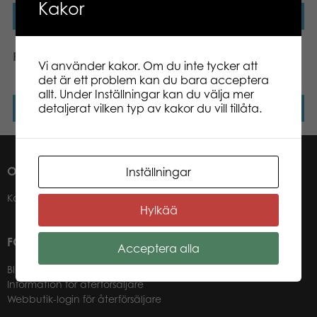
Kakor
Läs mer
Läs mer
ROADMAX Grävmaskin
ROADMAX Dumper
Vi använder kakor. Om du inte tycker att
Lastbil
det är ett problem kan du bara acceptera
allt. Under Inställningar kan du välja mer
detaljerat vilken typ av kakor du vill tillåta.
Läs mer
Läs mer
OM OSS
Inställningar
Kontakter
Hylkää
FÖR VÅRA ÅTERFÖRSÄLJARE
Acceptera alla
Bli återförsäljare
Information för återförsäljare
Webbutik-login för återförsäljare