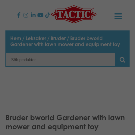
PRODUKTER
Hem
/
Leksaker
/
Bruder
/ Bruder bworld
Gardener with lawn mower and equipment toy
Barnspel
NYHETER
Familjespel
TACTIC
Vuxenspel
Uppförandekod
KONTAKTER
Utomhus spel
Ansvar
Kontakta oss
B2B-SHOP
Göra en reklamation
Pussel
Vår berättelse
Länkar och sidor
Svenska
Bruder bworld Gardener with lawn
mower and equipment toy
Leksaker
Suomi
Media