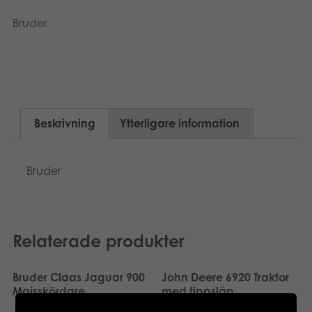
Dansk
Böcker
Bruder
Norsk
Arkiverade produkter
Applikationer
Beskrivning
Ytterligare information
Bruder
Relaterade produkter
Bruder Claas Jaguar 900
John Deere 6920 Traktor
Majsskördare
med tippsläp