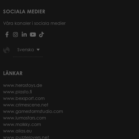
SOCIALA MEDIER
Våra kanaler i sociala medier
Svenska
LÄNKAR
www.herostoys.de
www.plasto.fi
www.bexsport.com
www.crimescene.net
www.gamestormstudio.com
www.lumostars.com
www.molkky.com
www.alias.eu
www.puzzlelovers.net