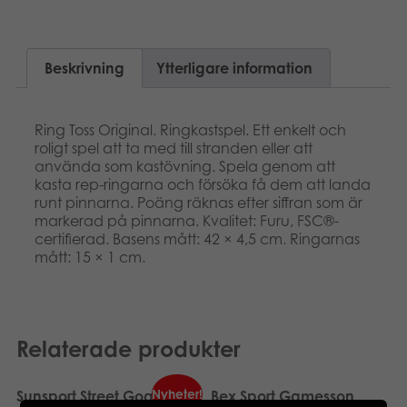
Dansk
Böcker
Norsk
Beskrivning
Ytterligare information
Arkiverade produkter
Polski
Applikationer
Ring Toss Original. Ringkastspel. Ett enkelt och
Deutsch
roligt spel att ta med till stranden eller att
använda som kastövning. Spela genom att
kasta rep-ringarna och försöka få dem att landa
runt pinnarna. Poäng räknas efter siffran som är
markerad på pinnarna. Kvalitet: Furu, FSC®-
certifierad. Basens mått: 42 × 4,5 cm. Ringarnas
mått: 15 × 1 cm.
Relaterade produkter
Nyheter!
Sunsport Street Goal, K /
Bex Sport Gamesson