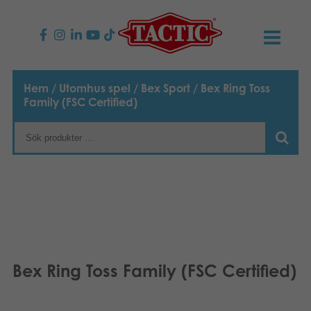
PRODUKTER
Hem
/
Utomhus spel
/
Bex Sport
/ Bex Ring Toss
Family (FSC Certified)
Barnspel
NYHETER
Familjespel
TACTIC
Vuxenspel
Uppförandekod
KONTAKTER
Utomhus spel
Ansvar
Kontakta oss
B2B-SHOP
Göra en reklamation
Pussel
Vår berättelse
Länkar och sidor
Svenska
Bex Ring Toss Family (FSC Certified)
Leksaker
Suomi
Media