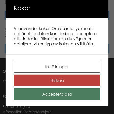
D
Beast Steeltip Darts 20gr
Kakor
Läs mer
Läs mer
Vi använder kakor. Om du inte tycker att
Sunsport Discgolf set
Bex Giant Yatzy Family
det är ett problem kan du bara acceptera
START, TPE-plastic
(FSC Certified)
allt. Under Inställningar kan du välja mer
detaljerat vilken typ av kakor du vill tillåta.
Läs mer
Läs mer
Inställningar
OM OSS
Hylkää
Kontakter
Acceptera alla
FÖR VÅRA ÅTERFÖRSÄLJARE
Bli återförsäljare
Information för återförsäljare