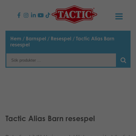
PRODUKTER
Hem
/
Barnspel
/
Resespel
/ Tactic Alias Barn
resespel
Barnspel
NYHETER
Familjespel
TACTIC
Vuxenspel
Uppförandekod
KONTAKTER
Utomhus spel
Ansvar
Kontakta oss
B2B-SHOP
Göra en reklamation
Pussel
Vår berättelse
Länkar och sidor
Svenska
Tactic Alias Barn resespel
Leksaker
Suomi
Media