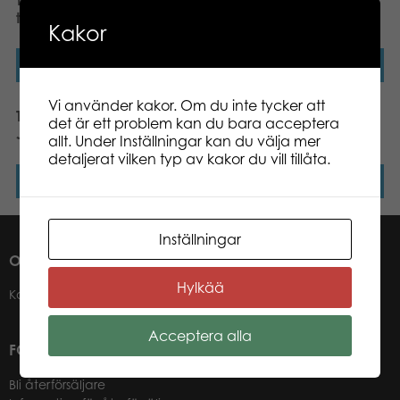
Tactic Moomin Yatzy
Tactic Kurragömma i
tärningsspel
safariparken resespel
Kakor
Läs mer
Läs mer
Vi använder kakor. Om du inte tycker att
Tactic Rita och Gissa
Tactic Alias Original
det är ett problem kan du bara acceptera
Junior resespel
brädspel
allt. Under Inställningar kan du välja mer
detaljerat vilken typ av kakor du vill tillåta.
Läs mer
Läs mer
Inställningar
OM OSS
Hylkää
Kontakter
Acceptera alla
FÖR VÅRA ÅTERFÖRSÄLJARE
Bli återförsäljare