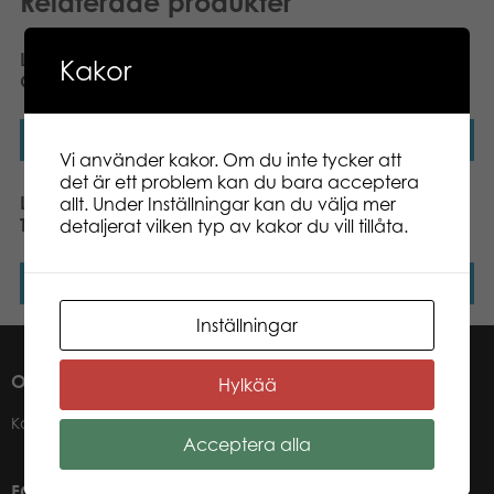
Relaterade produkter
Lumo Stars Velvet Owl
Lumo Stars Velvet Dog
Kakor
Oscar plush
Max classic 15cm plush
Läs mer
Läs mer
Vi använder kakor. Om du inte tycker att
det är ett problem kan du bara acceptera
Lumo Stars Velvet Bear
Lumo Stars Velvet Mouse
allt. Under Inställningar kan du välja mer
Teddy plush
Piip plush
detaljerat vilken typ av kakor du vill tillåta.
Läs mer
Läs mer
Inställningar
OM OSS
Hylkää
Kontakter
Acceptera alla
FÖR VÅRA ÅTERFÖRSÄLJARE