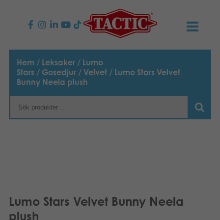
PRODUKTER
Hem
/
Leksaker
/
Lumo
Stars
/
Gosedjur
/
Velvet
/ Lumo Stars Velvet
Barnspel
NYHETER
Bunny Neela plush
Familjespel
TACTIC
Vuxenspel
Uppförandekod
KONTAKTER
Utomhus spel
Ansvar
Kontakta oss
B2B-SHOP
Göra en reklamation
Pussel
Vår berättelse
Länkar och sidor
Svenska
Lumo Stars Velvet Bunny Neela
Leksaker
English
Media
plush