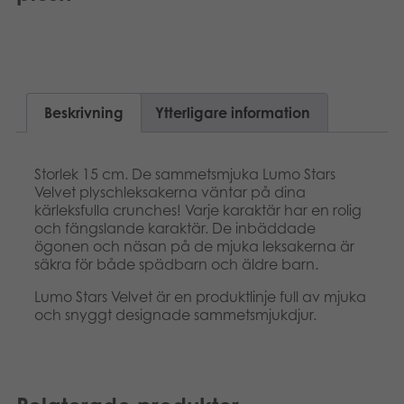
Suomi
Böcker
Dansk
Arkiverade produkter
Nederlands
Beskrivning
Ytterligare information
Applikationer
Français
Storlek 15 cm. De sammetsmjuka Lumo Stars
Norsk
Velvet plyschleksakerna väntar på dina
kärleksfulla crunches! Varje karaktär har en rolig
Polski
och fängslande karaktär. De inbäddade
ögonen och näsan på de mjuka leksakerna är
säkra för både spädbarn och äldre barn.
Lumo Stars Velvet är en produktlinje full av mjuka
och snyggt designade sammetsmjukdjur.