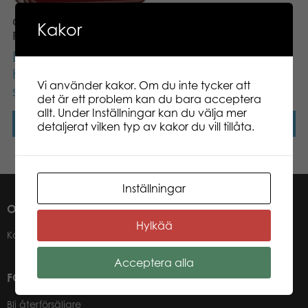
Collection Classique
Kakor
Plockepinn
Den här produkten
Den här produkten
har utgått ur vårt
har utgått ur vårt
Vi använder kakor. Om du inte tycker att
sortiment.
sortiment.
det är ett problem kan du bara acceptera
allt. Under Inställningar kan du välja mer
Läs mer
Läs mer
detaljerat vilken typ av kakor du vill tillåta.
Inställningar
OM OSS
Hylkää
Kontakter
Acceptera alla
FÖR VÅRA ÅTERFÖRSÄLJARE
Bli återförsäljare