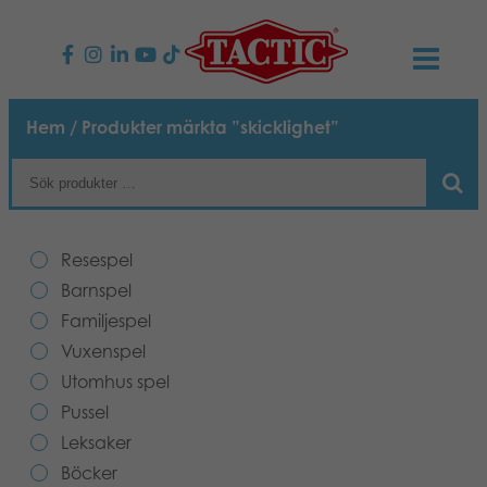
PRODUKTER
Hem
/ Produkter märkta ”skicklighet”
Barnspel
NYHETER
Familjespel
TACTIC
Resespel
Vuxenspel
Uppförandekod
Barnspel
KONTAKTER
Familjespel
Utomhus spel
Ansvar
Kontakta oss
B2B-SHOP
Vuxenspel
Utomhus spel
Göra en reklamation
Pussel
Vår berättelse
Länkar och sidor
Svenska
Pussel
Leksaker
Leksaker
Suomi
Media
Böcker