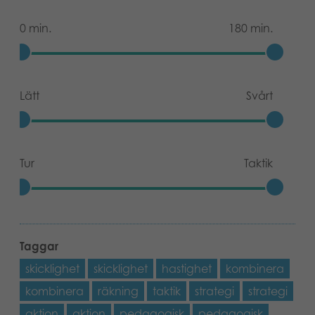
0 min.
180 min.
Lätt
Svårt
Tur
Taktik
Taggar
skicklighet
skicklighet
hastighet
kombinera
kombinera
räkning
taktik
strategi
strategi
aktion
aktion
pedagogisk
pedagogisk