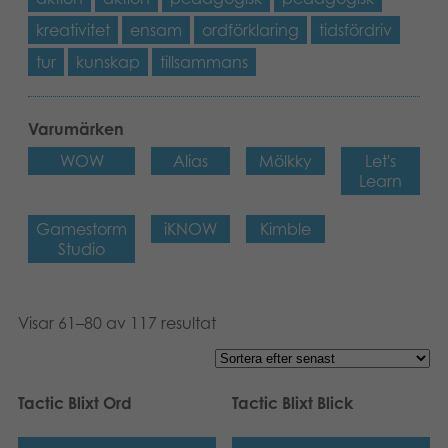
kreativitet
ensam
ordförklaring
tidsfördriv
tur
kunskap
tillsammans
Varumärken
WOW
Alias
Mölkky
Let's
Learn
Gamestorm
iKNOW
Kimble
Studio
Visar 61–80 av 117 resultat
Tactic Blixt Ord
Tactic Blixt Blick