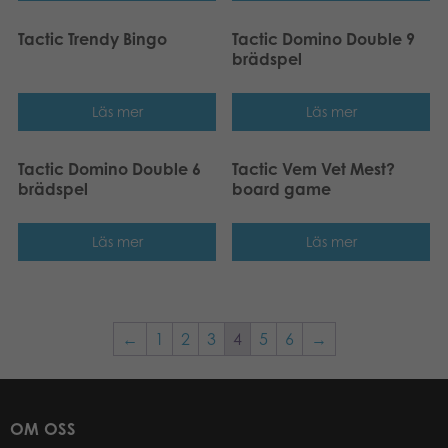
Tactic Trendy Bingo
Tactic Domino Double 9
brädspel
Läs mer
Läs mer
Tactic Domino Double 6
Tactic Vem Vet Mest?
brädspel
board game
Läs mer
Läs mer
←
1
2
3
4
5
6
→
OM OSS