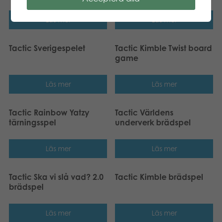
Läs mer
Läs mer
Tactic Sverigespelet
Tactic Kimble Twist board
game
Läs mer
Läs mer
Tactic Rainbow Yatzy
Tactic Världens
tärningsspel
underverk brädspel
Läs mer
Läs mer
Tactic Ska vi slå vad? 2.0
Tactic Kimble brädspel
brädspel
Läs mer
Läs mer