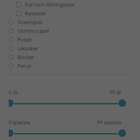
Kort och tärningsspel
Böcker
Resespel
Vuxenspel
Arkiverade produkter
Utomhus spel
Applikationer
Pussel
Leksaker
Böcker
Penol
0 år
99 år
0 spelare
99 spelare