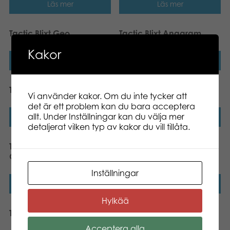
Läs mer
Läs mer
Tactic Blixt Geo
Tactic Blixt Anagram
Kakor
Läs mer
Läs mer
Tactic Blixt Matte
Tactic Ord Mix resespel
Vi använder kakor. Om du inte tycker att
det är ett problem kan du bara acceptera
allt. Under Inställningar kan du välja mer
Läs mer
Läs mer
detaljerat vilken typ av kakor du vill tillåta.
Tactic Popular Dice
Tactic Fem i topp
Games
resespel
Inställningar
Läs mer
Läs mer
Hylkää
Tactic Alibaba brädspel
Tactic Världens djur
brädspel
Acceptera alla