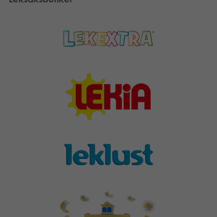
Suomi
Böcker
Dansk
Arkiverade produkter
Nederlands
Applikationer
Français
Norsk
Polski
Deutsch