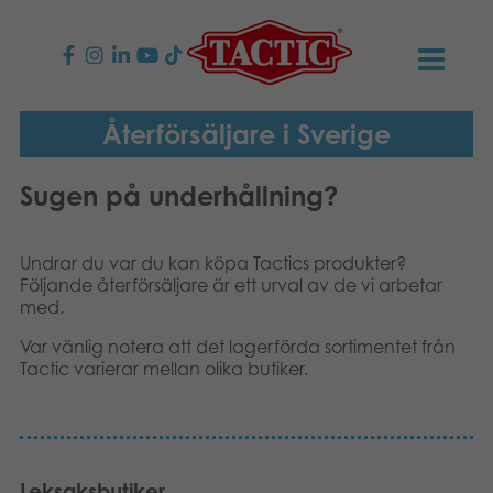
PRODUKTER
Återförsäljare i Sverige
Barnspel
NYHETER
Sugen på underhållning?
Familjespel
TACTIC
Undrar du var du kan köpa Tactics produkter?
Följande återförsäljare är ett urval av de vi arbetar
Vuxenspel
Uppförandekod
KONTAKTER
med.
Var vänlig notera att det lagerförda sortimentet från
Utomhus spel
Ansvar
Kontakta oss
B2B-SHOP
Tactic varierar mellan olika butiker.
Göra en reklamation
Pussel
Vår berättelse
Länkar och sidor
Svenska
Leksaker
English
Media
Leksaksbutiker