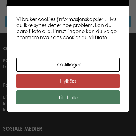
Brain Train
Stativ IQ
Vi bruker cookies (informasjonskapsler). Hvis
Les mer
Les mer
du ikke synes det er noe problem, kan du
bare tillate alle. I innstillingene kan du velge
nærmere hva slags cookies du vil tillate.
OM OSS
Kontakter
Innstillinger
Forhandlere
Hylkää
FOR VÅRE KUNDER
Tillat alle
Bli forhandler
Informasjon for forhandlere
Innlogging nettbutikk
SOSIALE MEDIER