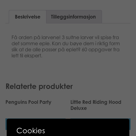
Bøker
Beskrivelse
Tilleggsinformasjon
Applikasjoner
Få orden på larvene! 3 sultne larver vil spise fra
Arkiverte produkter
det samme eple. Kan du bøye dem i riktig form
slik at de alle passer på eplet? 60 oppgaver fra
lett til ekspert.
Relaterte produkter
Penguins Pool Party
Little Red Riding Hood
Deluxe
Les mer
Les mer
Cookies