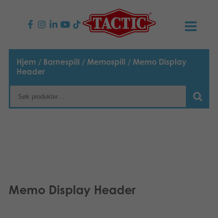
PRODUKTER
Hjem
/
Barnespill
/
Memospill
/ Memo Display
Header
Barnespill
NYHETER
Familiespill
TACTIC
Voksenspill
Etiske retningslinjer
KONTAKTER
Utespill og leker
Ansvarlighet
Kontakt oss
B2B-SHOP
Puslespill
Vår historie
Produktsider
Norsk
Memo Display Header
Leker
Media