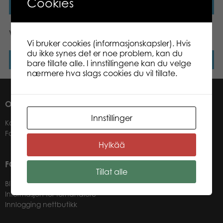
Cookies
Les mer
Les mer
Vi lærer oss Memo ABC
Paw Patrol 3-in-1
Vi bruker cookies (informasjonskapsler). Hvis
du ikke synes det er noe problem, kan du
Les mer
Les mer
bare tillate alle. I innstillingene kan du velge
nærmere hva slags cookies du vil tillate.
OM OSS
Innstillinger
Kontakter
Forhandlere
Hylkää
FOR VÅRE KUNDER
Tillat alle
Bli forhandler
Informasjon for forhandlere
Innlogging nettbutikk