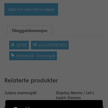
Bøker
Kjøp fra våre forhandlere
Applikasjoner
Tilleggsinformasjon
Arkiverte produkter
58780
6416739587806
Barnespill
-
Memospill
Relaterte produkter
Julens memospill
Display Memo / Let’s
Learn Games