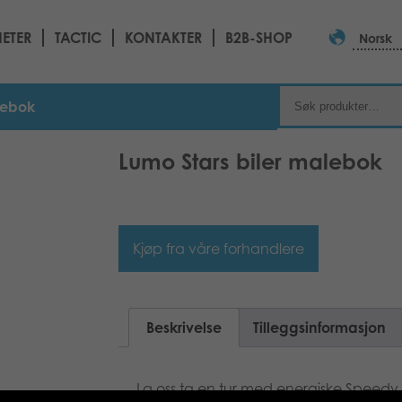
ETER
TACTIC
KONTAKTER
B2B-SHOP
Norsk
lebok
Lumo Stars biler malebok
Kjøp fra våre forhandlere
Beskrivelse
Tilleggsinformasjon
La oss ta en tur med energiske Spee