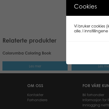
Cookies
Vi bruker cookies (
alle. I innstillinge
Relaterte produkter
Colorumba Coloring Book
Isprinsesse malebo
Les mer
Les me
OM OSS
FOR VÅRE KU
Kontakter
Bli forhandler
Forhandlere
Informasjon for 
Innlogging nett