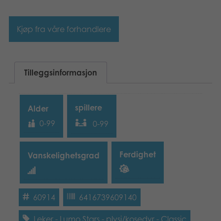
Bøker
Kjøp fra våre forhandlere
Applikasjoner
Arkiverte produkter
Tilleggsinformasjon
spillere
Alder
0-99
0-99
Ferdighet
Vanskelighetsgrad
60914
6416739609140
Leker
-
Lumo Stars
-
plysj/kosedyr
-
Classic