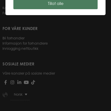
Tillat alle
Kontakter
Forhandlere
FOR VÅRE KUNDER
Bli forhandler
Informasjon for forhandlere
Innlogging nettbutikk
SOSIALE MEDIER
Våre kanaler på sosiale medier
Norsk