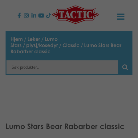
PRODUKTER
Hjem
/
Leker
/
Lumo
Stars
/
plysj/kosedyr
/
Classic
/ Lumo Stars Bear
Barnespill
NYHETER
Rabarber classic
Familiespill
TACTIC
Voksenspill
Etiske retningslinjer
KONTAKTER
Utespill og leker
Ansvarlighet
Kontakt oss
B2B-SHOP
Puslespill
Vår historie
Produktsider
Norsk
Lumo Stars Bear Rabarber classic
Leker
Media