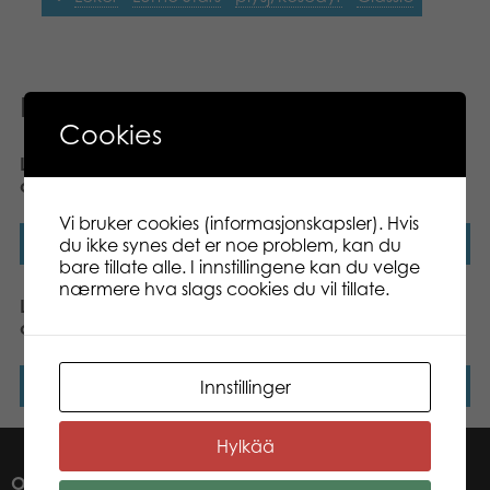
Relaterte produkter
Cookies
Lumo Stars Cat Katti
Lumo Stars Wolf Susi
classic plush
classic plush
Vi bruker cookies (informasjonskapsler). Hvis
du ikke synes det er noe problem, kan du
Les mer
Les mer
bare tillate alle. I innstillingene kan du velge
nærmere hva slags cookies du vil tillate.
Lumo Stars Fox Repo
Lumo Stars Bear Otso
classic plush
classic plush
Innstillinger
Les mer
Les mer
Hylkää
OM OSS