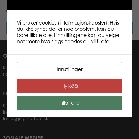
Verdens populærkultur
Verdens Flagg
Vi bruker cookies (informasjonskapsler). Hvis
du ikke synes det er noe problem, kan du
Les mer
Les mer
bare tillate alle. I innstillingene kan du velge
nærmere hva slags cookies du vil tillate.
OM OSS
Kontakter
Innstillinger
Forhandlere
Hylkää
FOR VÅRE KUNDER
Tillat alle
Bli forhandler
Informasjon for forhandlere
Innlogging nettbutikk
SOSIALE MEDIER