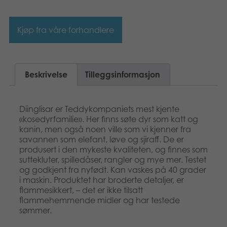
Bøker
Kjøp fra våre forhandlere
Applikasjoner
Arkiverte produkter
Beskrivelse
Tilleggsinformasjon
Diinglisar er Teddykompaniets mest kjente
«kosedyrfamilie». Her finns søte dyr som katt og
kanin, men også noen ville som vi kjenner fra
savannen som elefant, løve og sjiraff. De er
produsert i den mykeste kvaliteten, og finnes som
suttekluter, spilledåser, rangler og mye mer. Testet
og godkjent fra nyfødt. Kan vaskes på 40 grader
i maskin. Produktet har broderte detaljer, er
flammesikkert, – det er ikke tilsatt
flammehemmende midler og har testede
sømmer.