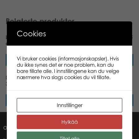
Relaterte produkter
Cookies
Lolli Lambs sutteklut 28
Diinglisar rangle kanin 15
cm
cm
Vi bruker cookies (informasjonskapsler). Hvis
Les mer
Les mer
du ikke synes det er noe problem, kan du
bare tillate alle. I innstillingene kan du velge
nærmere hva slags cookies du vil tillate.
Diinglisar sutteklut kanin
Lolli Bunnies sutteklut 29
35×35 cm
cm grå
Les mer
Les mer
Innstillinger
Hylkää
OM OSS
Tillat alle