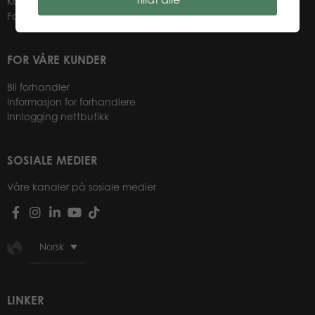
Kontakter
Forhandlere
FOR VÅRE KUNDER
Bli forhandler
Informasjon for forhandlere
Innlogging nettbutikk
SOSIALE MEDIER
Våre kanaler på sosiale medier
Norsk
LINKER