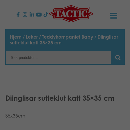
PRODUKTER
Hjem
/
Leker
/
Teddykompaniet Baby
/ Diinglisar
sutteklut katt 35×35 cm
Barnespill
NYHETER
Familiespill
TACTIC
Voksenspill
Etiske retningslinjer
KONTAKTER
Utespill og leker
Ansvarlighet
Kontakt oss
B2B-SHOP
Diinglisar sutteklut katt 35×35 cm
Puslespill
Vår historie
Produktsider
Norsk
35x35cm
Leker
Media