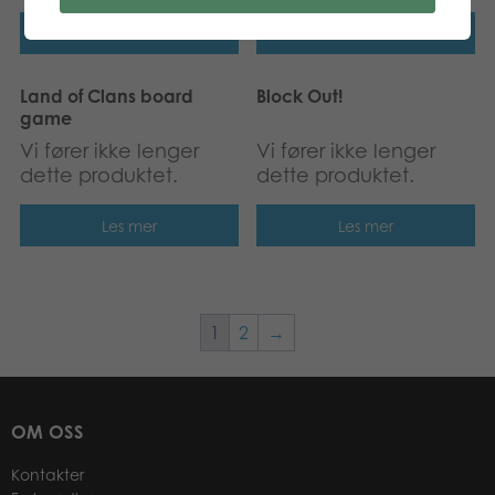
Les mer
Les mer
Land of Clans board
Block Out!
game
Vi fører ikke lenger
Vi fører ikke lenger
dette produktet.
dette produktet.
Les mer
Les mer
1
2
→
OM OSS
Kontakter