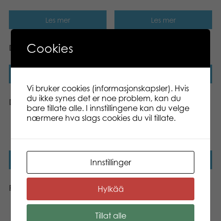
Les mer
Les mer
Cookies
Deluxe 5 i 1
Deluxe Sjakk
Les mer
Les mer
Vi bruker cookies (informasjonskapsler). Hvis
du ikke synes det er noe problem, kan du
Deluxe Kalaha
Trendy Sjakk board
bare tillate alle. I innstillingene kan du velge
game
nærmere hva slags cookies du vil tillate.
Vi fører ikke lenger
dette produktet.
Les mer
Les mer
Innstillinger
Populære kortspill
Dicetto dice game
Hylkää
Vi fører ikke lenger
dette produktet.
Tillat alle