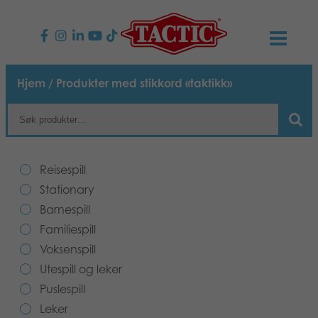
PRODUKTER
Hjem
/ Produkter med stikkord «taktikk»
Barnespill
NYHETER
Familiespill
TACTIC
Reisespill
Voksenspill
Etiske retningslinjer
Stationary
KONTAKTER
Barnespill
Utespill og leker
Ansvarlighet
Kontakt oss
B2B-SHOP
Familiespill
Voksenspill
Puslespill
Vår historie
Produktsider
Norsk
Utespill og leker
Puslespill
Leker
Media
Leker