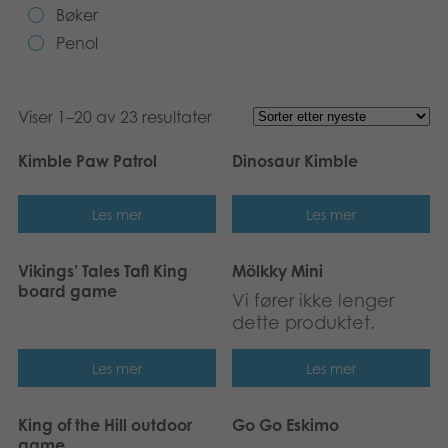
Bøker
Bøker
Penol
Applikasjoner
Viser 1–20 av 23 resultater
Arkiverte produkter
Kimble Paw Patrol
Dinosaur Kimble
Les mer
Les mer
Vikings’ Tales Tafl King
Mölkky Mini
board game
Vi fører ikke lenger
dette produktet.
Les mer
Les mer
King of the Hill outdoor
Go Go Eskimo
game