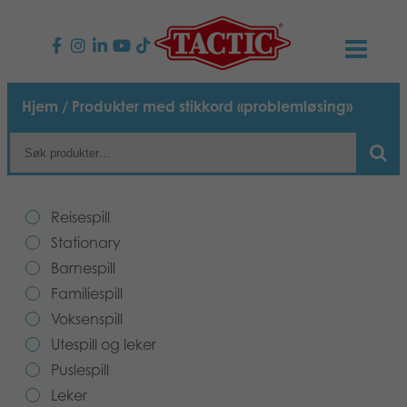
PRODUKTER
Hjem
/ Produkter med stikkord «problemløsing»
Barnespill
NYHETER
Familiespill
TACTIC
Reisespill
Voksenspill
Etiske retningslinjer
Stationary
KONTAKTER
Barnespill
Utespill og leker
Ansvarlighet
Kontakt oss
B2B-SHOP
Familiespill
Voksenspill
Puslespill
Vår historie
Produktsider
Norsk
Utespill og leker
Puslespill
Leker
Media
Leker