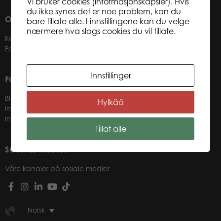
Vi bruker cookies (informasjonskapsler). Hvis
du ikke synes det er noe problem, kan du
OM OSS
bare tillate alle. I innstillingene kan du velge
nærmere hva slags cookies du vil tillate.
Kontakter
Forhandlere
Innstillinger
FOR VÅRE KUNDER
Bli forhandler
Hylkää
Informasjon for forhandlere
Innlogging nettbutikk
Tillat alle
SOSIALE MEDIER
Våre kanaler på sosiale medier
Norsk