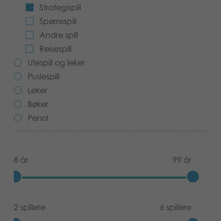
Strategispill
Bøker
Spørrespill
Andre spill
Applikasjoner
Reisespill
Arkiverte produkter
Utespill og leker
Puslespill
Leker
Bøker
Penol
8 år
99 år
2 spillere
6 spillere