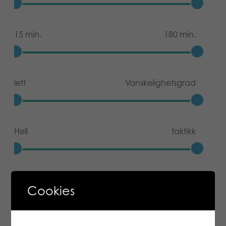
15 min.
180 min.
lett
Vanskelighetsgrad
Hell
taktikk
Cookies
tagger
strategi
strategi
funksjon
kombinere