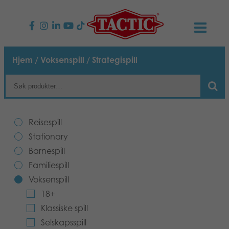
PRODUKTER
Hjem
/
Voksenspill
/ Strategispill
Barnespill
NYHETER
Familiespill
TACTIC
Reisespill
Voksenspill
Etiske retningslinjer
Stationary
KONTAKTER
Barnespill
Utespill og leker
Ansvarlighet
Kontakt oss
B2B-SHOP
Familiespill
Voksenspill
Puslespill
Vår historie
Produktsider
Norsk
18+
Klassiske spill
Leker
Media
Selskapsspill