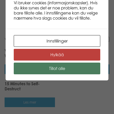
Vi bruker cookies (informasjonskapsler). Hvis
Merker
du ikke synes det er noe problem, kan du
bare tillate alle. I innstillingene kan du velge
Gamestorm
nærmere hva slags cookies du vil tillate.
Studio
Viser alle 3 resultater
Innstillinger
Vikings’ Tales Edge of the
Touché board game
Hylkää
World board game
Tillat alle
Les mer
Les mer
15 Minutes to Self-
Destruct
Les mer