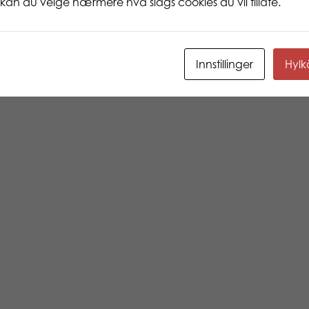
ne kan du velge nærmere hva slags cookies du vil tillate.
1
2
3
→
Innstillinger
Hyl