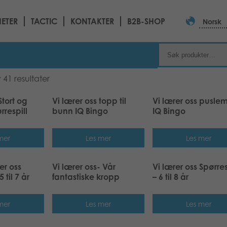
ETER
TACTIC
KONTAKTER
B2B-SHOP
Norsk
 41 resultater
Stort og
Vi lærer oss topp til
Vi lærer oss pusle
respill
bunn IQ Bingo
IQ Bingo
mer
Les mer
Les mer
er oss
Vi lærer oss- Vår
Vi lærer oss Spørres
5 til 7 år
fantastiske kropp
– 6 til 8 år
mer
Les mer
Les mer