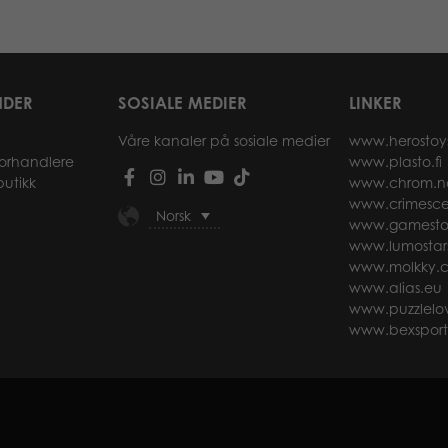
NDER
SOSIALE MEDIER
LINKER
Våre kanaler på sosiale medier
www.herostoy
forhandlere
www.plasto.fi
butikk
www.chrom.n
www.crimesce
Norsk
www.gamesto
www.lumostar
www.molkky.
www.alias.eu
www.puzzlelov
www.bexspor