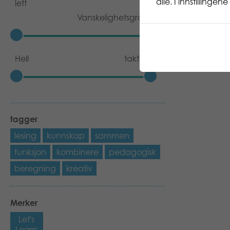
alle. I innstillinge
lett
Vanskelighetsgrad
Hell
taktikk
tagger
lesing
kunnskap
sammen
funksjon
kombinere
pedagogisk
beregning
kreativ
Merker
Let's
Learn