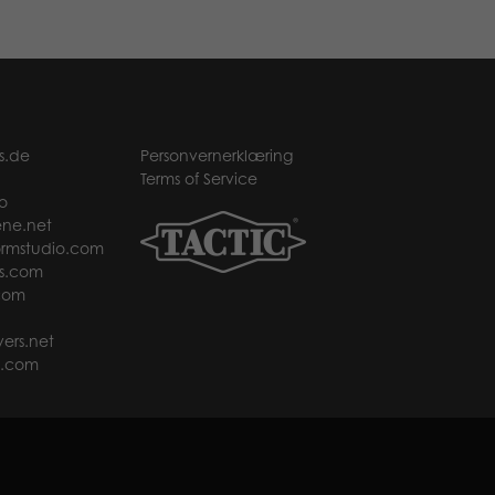
s.de
Personvernerklæring
Terms of Service
o
ne.net
rmstudio.com
s.com
com
ers.net
t.com