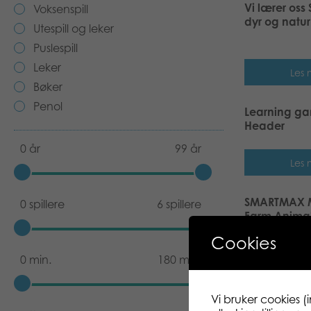
Vi lærer oss 
Voksenspill
dyr og natur
Utespill og leker
Puslespill
Leker
Les 
Bøker
Penol
Learning g
Header
0 år
99 år
Les 
SMARTMAX My
0 spillere
6 spillere
Farm Animal
set
Cookies
0 min.
180 min.
Les 
Vi bruker cookies (