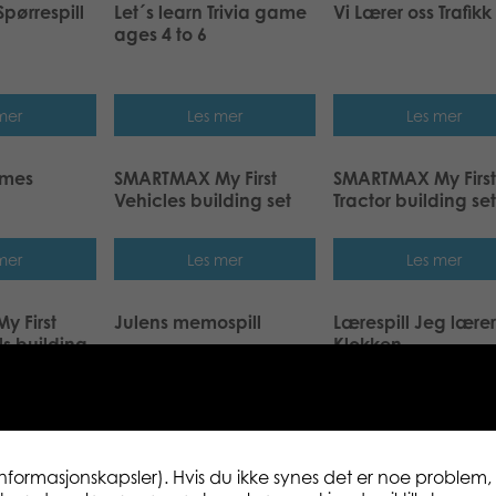
Spørrespill
Let´s learn Trivia game
Vi Lærer oss Trafikk
ages 4 to 6
mer
Les mer
Les mer
ames
SMARTMAX My First
SMARTMAX My First
Vehicles building set
Tractor building set
mer
Les mer
Les mer
 First
Julens memospill
Lærespill Jeg lærer
s building
Klokken
mer
Les mer
Les mer
informasjonskapsler). Hvis du ikke synes det er noe problem, 