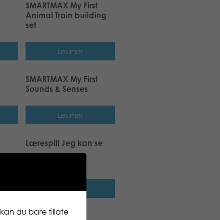
SMARTMAX My First
Animal Train building
set
Les mer
SMARTMAX My First
Sounds & Senses
Les mer
Lærespill Jeg kan se
Les mer
kan du bare tillate