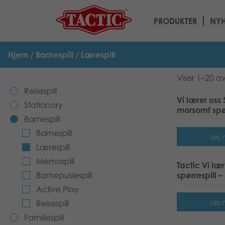
PRODUKTER
NYH
Hjem
/
Barnespill
/ Lærespill
Viser 1–20 av
Reisespill
Vi lærer oss 
Stationary
morsomt spør
Barnespill
Barnespill
Les 
Lærespill
Memospill
Tactic Vi lær
Barnepuslespill
spørrespill – 
Active Play
Les 
Reisespill
Familiespill