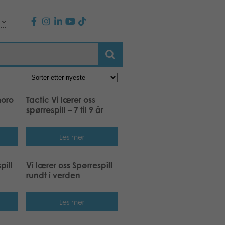
moro
Tactic Vi lærer oss
spørrespill – 7 til 9 år
Les mer
pill
Vi lærer oss Spørrespill
rundt i verden
Les mer