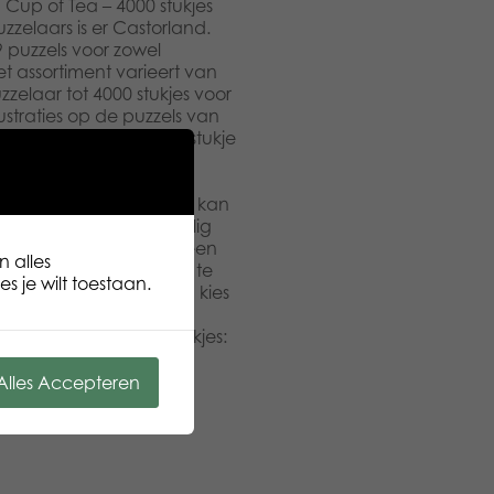
Cup of Tea – 4000 stukjes
zelaars is er Castorland.
9 puzzels voor zowel
t assortiment varieert van
zzelaar tot 4000 stukjes voor
ustraties op de puzzels van
omwereld. Stukje voor stukje
uze berglandschap aan
astorland vrolijke
oerderijdieren. Puzzelen kan
g op het werk of gezellig
e. De puzzels zitten in een
n alles
jk op te bergen of mee te
s je wilt toestaan.
e televisie eens uit en kies
ijd vanaf: 9+ EANcode:
68 cm Aantal puzzelstukjes:
Alles Accepteren