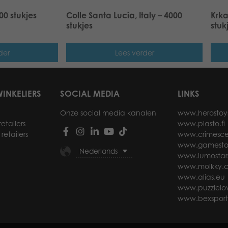
000 stukjes
Colle Santa Lucia, Italy – 4000
Krka
stukjes
stuk
der
Lees verder
INKELIERS
SOCIAL MEDIA
LINKS
Onze social media kanalen
www.herostoy
etailers
www.plasto.fi
retailers
www.crimesce
www.gamesto
Nederlands
www.lumostar
www.molkky.
www.alias.eu
www.puzzlelov
www.bexspor