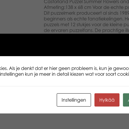
Castorland Puzzel Summer Flowers and 
Afmeting:138 x 68 cm Voor de echte puz
Dit puzzelmerk produceert al sinds 198
beginners als echte fanatiekelingen. He
puzzels met 12 stukjes voor de kleine pu
de ervaren puzzelfans. De prachtige ill
Castorland brengen je in een ware dro
leg jij je Engelse cottage of mysterie
elkaar. Voor de jonge puzzelaar heeft C
vloerpuzzels met sprookjesfiguren en b
erg ontspannend zijn na een drukke da
samen met je partner, kinderen of famili
es. Als je denkt dat er hier geen probleem is, kun je gewoo
stevige doos en zijn daarom gemakkeli
nstellingen kun je meer in detail kiezen wat voor soort cookie
nemen tijdens een weekendje weg. Zet d
voor een puzzel van Castorland. Leeft
5904438400263 Afmeting puzzel: 138 x 
4000
Instellingen
Hylkää