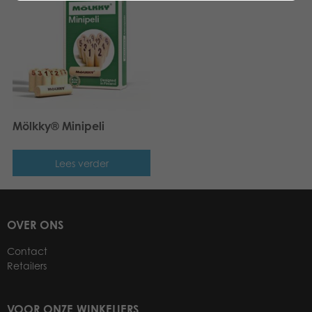
Mölkky® Minipeli
Lees verder
OVER ONS
Contact
Retailers
VOOR ONZE WINKELIERS