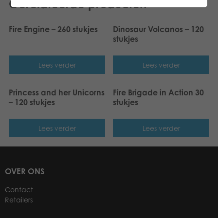
Gerelateerde producten
Fire Engine – 260 stukjes
Dinosaur Volcanos – 120
stukjes
Lees verder
Lees verder
Princess and her Unicorns
Fire Brigade in Action 30
– 120 stukjes
stukjes
Lees verder
Lees verder
OVER ONS
Contact
Retailers