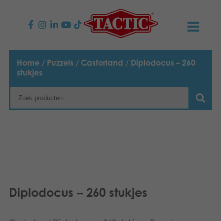
PRODUCTEN
Home
/
Puzzels
/
Castorland
/ Diplodocus – 260
stukjes
Kinderspellen
NIEUWS
Familiespellen
TACTIC
Volwassenspellen
Onze productbelofte
CONTACT
Selecta spellen
Verantwoordelijkheid
Contact opnemen
Nederlands
Buitenspellen
Ons verhaal
Links
Diplodocus – 260 stukjes
Puzzels
Media