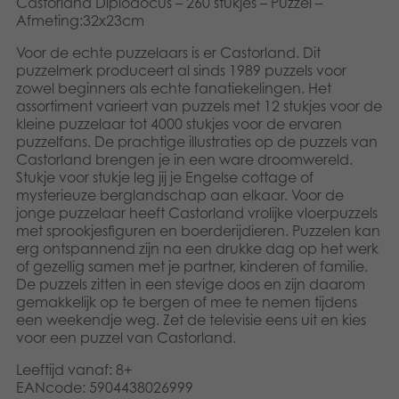
Castorland Diplodocus – 260 stukjes – Puzzel –
Speelgoed
Afmeting:32x23cm
Voor de echte puzzelaars is er Castorland. Dit
Boeken
puzzelmerk produceert al sinds 1989 puzzels voor
zowel beginners als echte fanatiekelingen. Het
assortiment varieert van puzzels met 12 stukjes voor de
Apps
kleine puzzelaar tot 4000 stukjes voor de ervaren
puzzelfans. De prachtige illustraties op de puzzels van
Gearchiveerde producten
Castorland brengen je in een ware droomwereld.
Stukje voor stukje leg jij je Engelse cottage of
mysterieuze berglandschap aan elkaar. Voor de
jonge puzzelaar heeft Castorland vrolijke vloerpuzzels
met sprookjesfiguren en boerderijdieren. Puzzelen kan
erg ontspannend zijn na een drukke dag op het werk
of gezellig samen met je partner, kinderen of familie.
De puzzels zitten in een stevige doos en zijn daarom
gemakkelijk op te bergen of mee te nemen tijdens
een weekendje weg. Zet de televisie eens uit en kies
voor een puzzel van Castorland.
Leeftijd vanaf: 8+
EANcode: 5904438026999