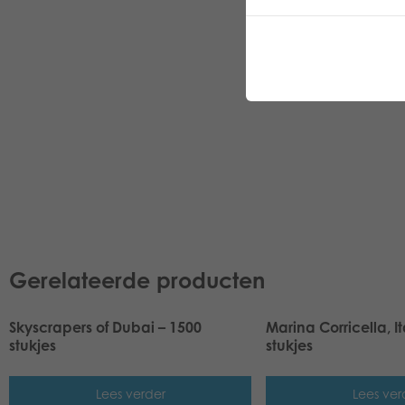
Gerelateerde producten
Skyscrapers of Dubai – 1500
Marina Corricella, It
stukjes
stukjes
Lees verder
Lees ver