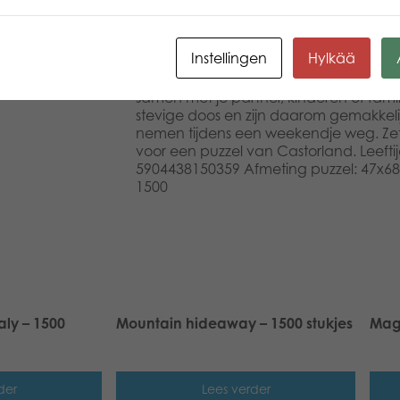
een ware droomwereld. Stukje voor stukj
of mysterieuze berglandschap aan elk
puzzelaar heeft Castorland vrolijke vlo
Instellingen
Hylkää
sprookjesfiguren en boerderijdieren. P
ontspannend zijn na een drukke dag op
samen met je partner, kinderen of famili
stevige doos en zijn daarom gemakkeli
nemen tijdens een weekendje weg. Zet d
voor een puzzel van Castorland. Leeft
5904438150359 Afmeting puzzel: 47x68
1500
aly – 1500
Mountain hideaway – 1500 stukjes
Magi
der
Lees verder