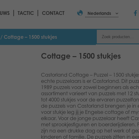
EUWS
TACTIC
CONTACT
Nederlands
/ Cottage – 1500 stukjes
Cottage – 1500 stukjes
Castorland Cottage – Puzzel – 1500 stuk
echte puzzelaars is er Castorland. Dit puz
1989 puzzels voor zowel beginners als ech
assortiment varieert van puzzels met 12 st
tot 4000 stukjes voor de ervaren puzzelfans
de puzzels van Castorland brengen je in
voor stukje leg jij je Engelse cottage of
elkaar. Voor de jonge puzzelaar heeft Cast
met sprookjesfiguren en boerderijdieren
zijn na een drukke dag op het werk of gez
kinderen of familie. De puzzels zitten in 