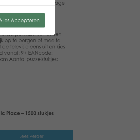
e leg jij je Engelse cottage
aar. Voor de jonge
erpuzzels met
Alles Accepteren
uzzelen kan erg
 het werk of gezellig
e. De puzzels zitten in een
jk op te bergen of mee te
e televisie eens uit en kies
ijd vanaf: 9+ EANcode:
cm Aantal puzzelstukjes:
c Place – 1500 stukjes
Lees verder