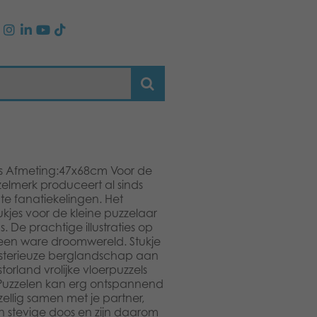
jes Afmeting:47x68cm Voor de
zelmerk produceert al sinds
te fanatiekelingen. Het
ukjes voor de kleine puzzelaar
. De prachtige illustraties op
 een ware droomwereld. Stukje
 mysterieuze berglandschap aan
orland vrolijke vloerpuzzels
. Puzzelen kan erg ontspannend
ellig samen met je partner,
een stevige doos en zijn daarom