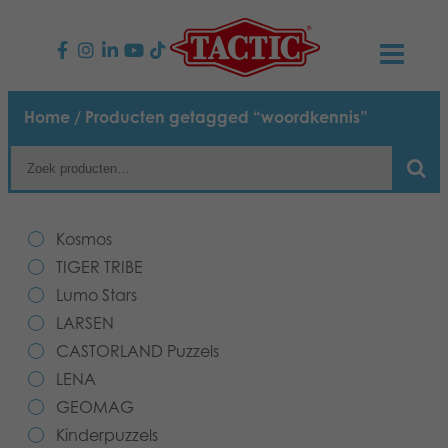
PRODUCTEN
Home
/ Producten getagged “woordkennis”
Kinderspellen
NIEUWS
Familiespellen
TACTIC
Kosmos
Volwassenspellen
Onze productbelofte
TIGER TRIBE
CONTACT
Lumo Stars
Selecta spellen
Verantwoordelijkheid
Contact opnemen
Nederlands
LARSEN
CASTORLAND Puzzels
Buitenspellen
Ons verhaal
Links
LENA
GEOMAG
Puzzels
Media
Kinderpuzzels