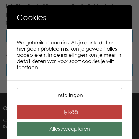
Lets Play Panic Alias
Tactic Balderdash
Dit product is uit
Cookies
productie.
Lees verder
Lees verder
We gebruiken cookies. Als je denkt dat er
hier geen probleem is, kun je gewoon alles
Junior Party Alias
Tactic Alias Original
accepteren. In de instellingen kun je meer in
detail kiezen wat voor soort cookies je wilt
toestaan.
Lees verder
Lees verder
Instellingen
OVER ONS
Hylkää
Contact
Retailers
Alles Accepteren