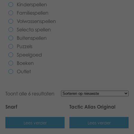
Kinderspellen
Speelgoed
Familiespellen
Volwassenspellen
Boeken
Selecta spellen
Apps
Buitenspellen
Puzzels
Gearchiveerde producten
Speelgoed
Boeken
Outlet
Toont alle 6 resultaten
Snarf
Tactic Alias Original
Lees verder
Lees verder