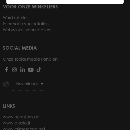
VOOR ONZE WINKELIERS
Word retailer
Informatie voor retailers
Webwinkel voor retailers
SOCIAL MEDIA
Onze social media kanalen
Nederlands
LINKS
www.herostoys.de
www.plasto.fi
www.crimescene.net