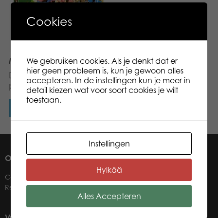
Cookies
We gebruiken cookies. Als je denkt dat er
Mud Party
hier geen probleem is, kun je gewoon alles
Dit product is uit
accepteren. In de instellingen kun je meer in
productie.
detail kiezen wat voor soort cookies je wilt
toestaan.
Lees verder
Instellingen
OVER ONS
Hylkää
Contact
Retailers
Alles Accepteren
VOOR ONZE WINKELIERS