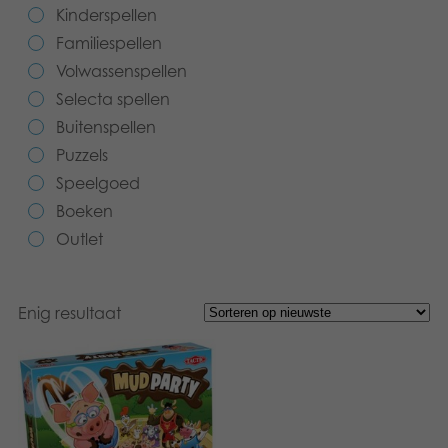
Kinderspellen
Speelgoed
Familiespellen
Volwassenspellen
Boeken
Selecta spellen
Apps
Buitenspellen
Puzzels
Gearchiveerde producten
Speelgoed
Boeken
Outlet
Enig resultaat