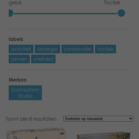
geluk
Tactiek
labels
activiteit
strategie
combinatie
tactiek
samen
snelheid
Merken
Gamestorm
Studio
Toont alle 8 resultaten