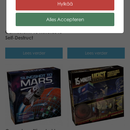
Hylkää
Alles Accepteren
Tactic Touché
Gamestorm 15 Minutes to
Self-Destruct
Lees verder
Lees verder