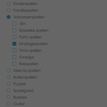
Kinderspellen
Speelgoed
Familiespellen
Volwassenspellen
Boeken
18+
Apps
Klassieke spellen
Party spellen
Gearchiveerde producten
Strategiespellen
Trivia spellen
Overige
Reisspellen
Selecta spellen
Buitenspellen
Puzzels
Speelgoed
Boeken
Outlet