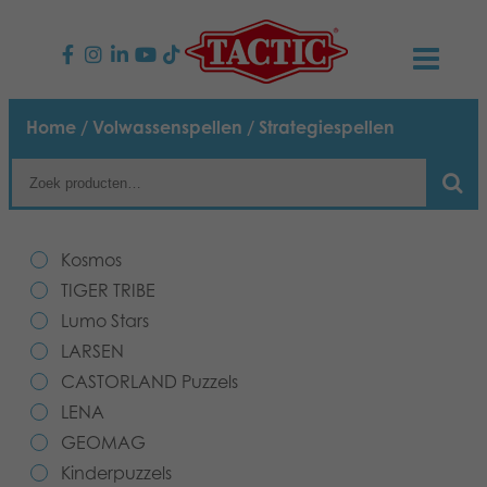
PRODUCTEN
Home
/
Volwassenspellen
/ Strategiespellen
Kinderspellen
NIEUWS
Familiespellen
TACTIC
Kosmos
Volwassenspellen
Onze productbelofte
TIGER TRIBE
CONTACT
Lumo Stars
Selecta spellen
Verantwoordelijkheid
Contact opnemen
Nederlands
LARSEN
CASTORLAND Puzzels
Buitenspellen
Ons verhaal
Links
LENA
GEOMAG
Puzzels
Media
Kinderpuzzels