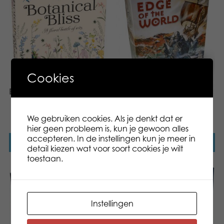
Cookies
Botanical Bliss
Vikings´ Tales: Edge of
the World
We gebruiken cookies. Als je denkt dat er
hier geen probleem is, kun je gewoon alles
accepteren. In de instellingen kun je meer in
Lees verder
Lees verder
detail kiezen wat voor soort cookies je wilt
toestaan.
Instellingen