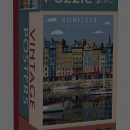
Dansk
Produits archivés
Nederlands
Applications mobiles
Norsk
Polski
Svenska
Deutsch