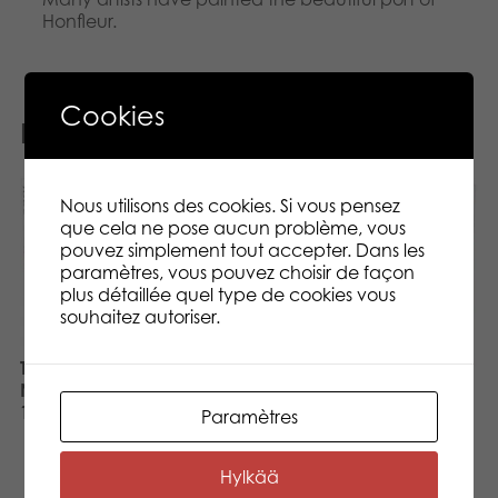
Honfleur.
Cookies
Produits similaires
Nous utilisons des cookies. Si vous pensez
que cela ne pose aucun problème, vous
pouvez simplement tout accepter. Dans les
paramètres, vous pouvez choisir de façon
plus détaillée quel type de cookies vous
souhaitez autoriser.
Tactic Puzzle Lovers
Nivelda in Trondheim
1000 pcs puzzle
Paramètres
Tactic Puzzle Lovers
Northern Lights in Tromso
1000 pcs puzzle
Hylkää