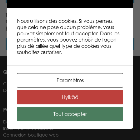
Tactic Puzzle Lovers
Tactic Puzzle Lovers
Nous utilisons des cookies. Si vous pensez
Colourful Crab 200 pcs
Sailboat at Sea 200 pcs
que cela ne pose aucun problème, vous
puzzle
puzzle
pouvez simplement tout accepter. Dans les
paramètres, vous pouvez choisir de façon
Lire la suite
Lire la suite
plus détaillée quel type de cookies vous
souhaitez autoriser.
QUI SOMMES-NOUS ?
Paramètres
Contacts
Détaillants
Hylkää
POUR NOS DÉTAILLANTS
Tout accepter
Devenir un détaillant
Informations détaillants
Connexion boutique web