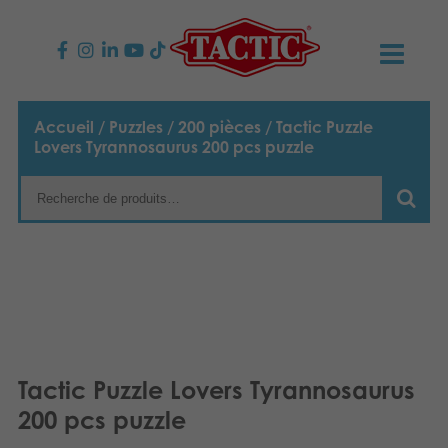
PRODUITS
Accueil
/
Puzzles
/
200 pièces
/ Tactic Puzzle
Lovers Tyrannosaurus 200 pcs puzzle
Jeux enfants
NOUVEAUTÉS
Jeux famille
TACTIC
Jeux Adultes
Code de conduite
CONTACTS
Jeux d’extérieur
Responsabilité
Contactez nous
Français
Puzzles
English
Notre histoire
Liens
Tactic Puzzle Lovers Tyrannosaurus
Suomi
200 pcs puzzle
Jouets
Média