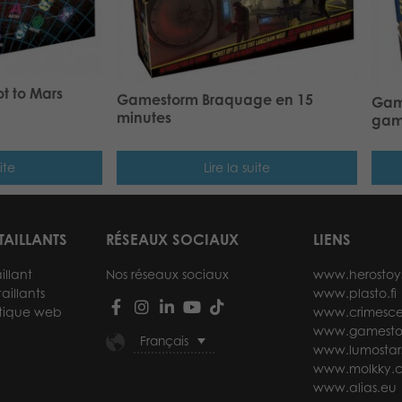
t to Mars
Gamestorm Braquage en 15
Gam
minutes
ga
ite
Lire la suite
TAILLANTS
RÉSEAUX SOCIAUX
LIENS
illant
Nos réseaux sociaux
www.herostoy
aillants
www.plasto.fi
tique web
www.crimesce
www.gamesto
Français
www.lumostar
www.molkky.
www.alias.eu