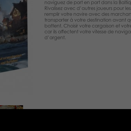
naviguez de port en port dans la Balti
Rivalisez avec d’autres joueurs pour le
remplir votre navire avec des marchand
transporter à votre destination avant q
battent. Choisir votre cargaison et vo
car ils affectent votre vitesse de navig
d’argent.