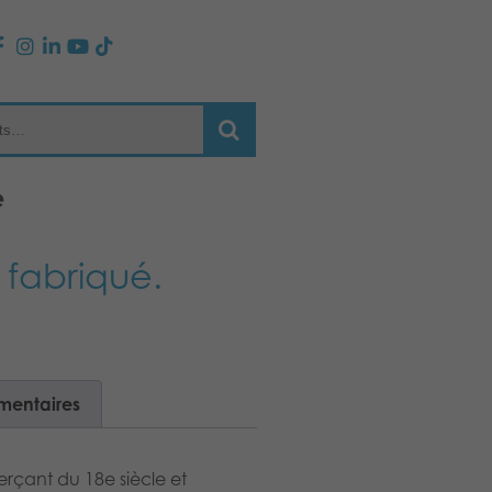
e
 fabriqué.
mentaires
çant du 18e siècle et