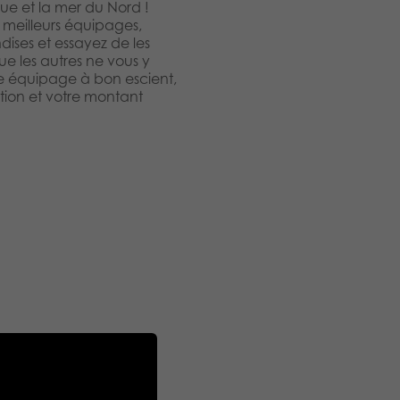
que et la mer du Nord !
s meilleurs équipages,
ises et essayez de les
ue les autres ne vous y
tre équipage à bon escient,
ation et votre montant