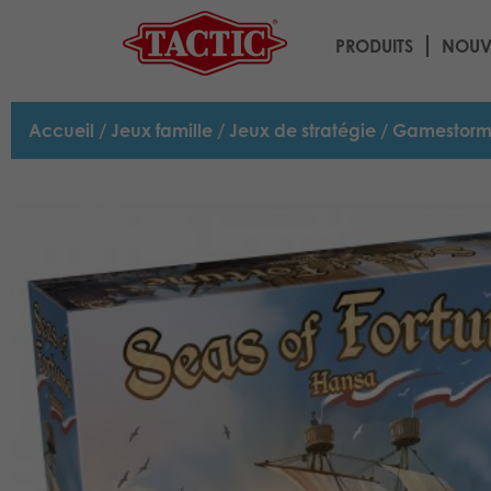
PRODUITS
NOUV
Accueil
/
Jeux famille
/
Jeux de stratégie
/ Gamestorm 