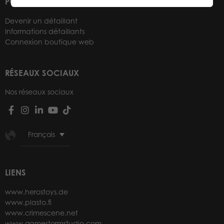
POUR NOS DÉTAILLANTS
Devenir un détaillant
Informations détaillants
Connexion boutique web
RÉSEAUX SOCIAUX
Nos réseaux sociaux
Français
LIENS
www.herostoys.de
www.plasto.fi
www.crimescene.net
www.gamestormstudio.com