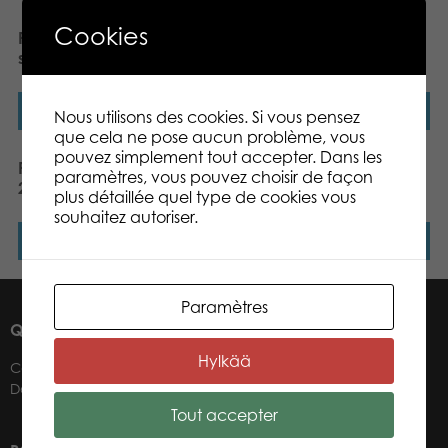
Cookies
PLASTO Baby walker,
PLASTO Car carrier with 4
silent wheels. Red
cars, 47 cm
Lire la suite
Lire la suite
Nous utilisons des cookies. Si vous pensez
que cela ne pose aucun problème, vous
pouvez simplement tout accepter. Dans les
PLASTO Wheelbarrow set,
PLASTO Giant Tipper
paramètres, vous pouvez choisir de façon
2 colours assorted
Truck (60 cm) RedBlue
plus détaillée quel type de cookies vous
souhaitez autoriser.
Lire la suite
Lire la suite
Paramètres
QUI SOMMES-NOUS ?
Hylkää
Contacts
Détaillants
Tout accepter