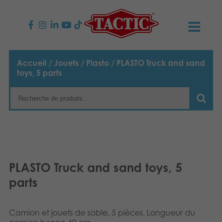
PRODUITS
Accueil
/
Jouets
/
Plasto
/ PLASTO Truck and sand
toys, 5 parts
Jeux enfants
NOUVEAUTÉS
Jeux famille
TACTIC
Jeux Adultes
Code de conduite
CONTACTS
Jeux d’extérieur
Responsabilité
Contactez nous
Français
PLASTO Truck and sand toys, 5
parts
Puzzles
English
Notre histoire
Liens
Suomi
Jouets
Média
Camion et jouets de sable, 5 pièces. Longueur du