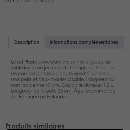
camion benne 40 cm.
Dansk
Produits archivés
Norsk
Applications mobiles
Polski
Description
Informations complémentaires
Svenska
Le set Plasto avec camion benne et jouets de
sable invite au jeu créatif ! Comprend 5 pièces :
un camion benne de haute qualité, un seau,
une pelle et deux moules à sable. Longueur du
camion benne 40 cm. Capacité du seau 1,2 L.
Longueur de la pelle 25 cm. Âge recommandé
1+. Fabriqué en Finlande.
Produits similaires