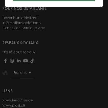
POUR NOS DÉTAILLANTS
Devenir un détaillant
Informations détaillants
Connexion boutique web
RÉSEAUX SOCIAUX
Nos réseaux sociaux
Français
LIENS
www.herostoys.de
www.plasto.fi