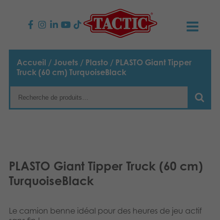
PRODUITS
Accueil
/
Jouets
/
Plasto
/ PLASTO Giant Tipper
Truck (60 cm) TurquoiseBlack
Jeux enfants
NOUVEAUTÉS
Jeux famille
TACTIC
Jeux Adultes
Code de conduite
CONTACTS
Jeux d’extérieur
Responsabilité
Contactez nous
Français
PLASTO Giant Tipper Truck (60 cm)
TurquoiseBlack
Puzzles
English
Notre histoire
Liens
Suomi
Jouets
Média
Le camion benne idéal pour des heures de jeu actif