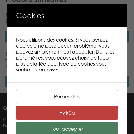
Cookies
PLASTO Soft Neutrals
PLASTO Rake with
Baby Walker
wooden handle, 80 cm
Lire la suite
Lire la suite
Nous utilisons des cookies. Si vous pensez
que cela ne pose aucun problème, vous
pouvez simplement tout accepter. Dans les
PLASTO Tractor with
PLASTO Truck and
paramètres, vous pouvez choisir de façon
frontloader & trailer 56,5
Shoveldozer in retail box
plus détaillée quel type de cookies vous
cm
souhaitez autoriser.
Lire la suite
Lire la suite
Paramètres
QUI SOMMES-NOUS ?
Hylkää
Contacts
Détaillants
Tout accepter