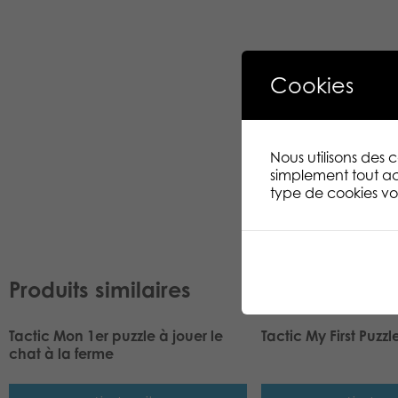
Cookies
Nous utilisons des
simplement tout ac
type de cookies vou
Produits similaires
Tactic Mon 1er puzzle à jouer le
Tactic My First Puzzl
chat à la ferme