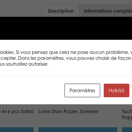
Description
Informations complé
Crée un petit univers pour un jeu plei
les grosses pièces pour créer un petit uni
ensuite les éléments inclus dans le prod
favoris pour des heures et des heures de
 cookies. Si vous pensez que cela ne pose aucun problème,
en bois, 16 personnages en carton et 16 je
cepter. Dans les paramètres, vous pouvez choisir de façon 
produits Puzzle & Play pour créer un un
s souhaitez autoriser.
grand.
Paramètres
Hylkää
e 4×6 pcs Safari
Lumo Stars Puzzle, Summer
Tact
Pupp