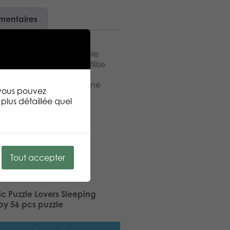
mentaires
n d´imagination ! Assemble
vers riche en détails. Utilise
uit et apporte tes jouets
 jeu. – Contient 1 figurine
 vous pouvez
tons ! – Utilise les trois
plus détaillée quel
ivers de jeu encore plus
Tout accepter
ic Puzzle Lovers Sleeping
y 56 pcs puzzle